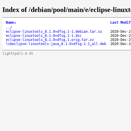
Index of /debian/pool/main/e/eclipse-linuxt
Name
↓
Last Modif
..
/
eclipse-linuxtools_8.1.0+dfsg.1-1.debian.tar.xz
2020-Dec-2
eclipse-linuxtools_8.1.0+dfsg.1-1.dsc
2020-Dec-2
eclipse-linuxtools_8.1.0+dfsg.1.orig.tar.xz
2020-Dec-2
libeclipse-linuxtools-java_8.1.0+dfsg.1-1_all.deb
2020-Dec-2
lighttpd/1.4.45