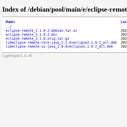
Index of /debian/pool/main/e/eclipse-remot
Name
↓
Las
..
/
eclipse-remote_2.1.0-2.debian.tar.xz
202
eclipse-remote_2.1.0-2.dsc
202
eclipse-remote_2.1.0.orig.tar.gz
202
libeclipse-remote-core-java_2.1.0+eclipse2.1.0-2_all.deb
202
libeclipse-remote-ui-java_2.0.0+eclipse2.1.0-2_all.deb
202
lighttpd/1.4.45