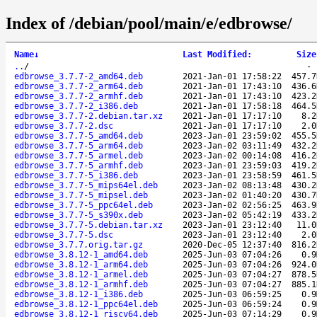
Index of /debian/pool/main/e/edbrowse/
Name
↓
Last Modified
:
Size
..
/
edbrowse_3.7.7-2_amd64.deb
2021-Jan-01 17:58:22
457.7
edbrowse_3.7.7-2_arm64.deb
2021-Jan-01 17:43:10
436.6
edbrowse_3.7.7-2_armhf.deb
2021-Jan-01 17:43:10
423.2
edbrowse_3.7.7-2_i386.deb
2021-Jan-01 17:58:18
464.5
edbrowse_3.7.7-2.debian.tar.xz
2021-Jan-01 17:17:10
8.2
edbrowse_3.7.7-2.dsc
2021-Jan-01 17:17:10
2.0
edbrowse_3.7.7-5_amd64.deb
2023-Jan-01 23:59:02
455.5
edbrowse_3.7.7-5_arm64.deb
2023-Jan-02 03:11:49
432.2
edbrowse_3.7.7-5_armel.deb
2023-Jan-02 00:14:08
416.2
edbrowse_3.7.7-5_armhf.deb
2023-Jan-01 23:59:03
419.2
edbrowse_3.7.7-5_i386.deb
2023-Jan-01 23:58:59
461.5
edbrowse_3.7.7-5_mips64el.deb
2023-Jan-02 08:13:48
430.2
edbrowse_3.7.7-5_mipsel.deb
2023-Jan-02 01:40:20
430.7
edbrowse_3.7.7-5_ppc64el.deb
2023-Jan-02 02:56:25
463.9
edbrowse_3.7.7-5_s390x.deb
2023-Jan-02 05:42:19
433.2
edbrowse_3.7.7-5.debian.tar.xz
2023-Jan-01 23:12:40
11.0
edbrowse_3.7.7-5.dsc
2023-Jan-01 23:12:40
2.0
edbrowse_3.7.7.orig.tar.gz
2020-Dec-05 12:37:40
816.2
edbrowse_3.8.12-1_amd64.deb
2025-Jun-03 07:04:26
0.9
edbrowse_3.8.12-1_arm64.deb
2025-Jun-03 07:04:26
924.0
edbrowse_3.8.12-1_armel.deb
2025-Jun-03 07:04:27
878.5
edbrowse_3.8.12-1_armhf.deb
2025-Jun-03 07:04:27
885.1
edbrowse_3.8.12-1_i386.deb
2025-Jun-03 06:59:25
0.9
edbrowse_3.8.12-1_ppc64el.deb
2025-Jun-03 06:59:24
0.9
edbrowse_3.8.12-1_riscv64.deb
2025-Jun-03 07:14:29
0.9