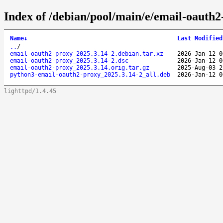
Index of /debian/pool/main/e/email-oauth2
Name
↓
Last Modified
..
/
email-oauth2-proxy_2025.3.14-2.debian.tar.xz
2026-Jan-12 0
email-oauth2-proxy_2025.3.14-2.dsc
2026-Jan-12 0
email-oauth2-proxy_2025.3.14.orig.tar.gz
2025-Aug-03 2
python3-email-oauth2-proxy_2025.3.14-2_all.deb
2026-Jan-12 0
lighttpd/1.4.45