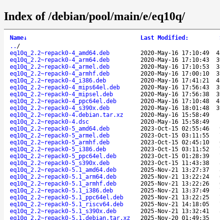
Index of /debian/pool/main/e/eq10q/
Name
↓
Last Modified
:
..
/
eq10q_2.2~repack0-4_amd64.deb
2020-May-16 17:10:49
4
eq10q_2.2~repack0-4_arm64.deb
2020-May-16 17:10:43
3
eq10q_2.2~repack0-4_armel.deb
2020-May-16 17:10:53
3
eq10q_2.2~repack0-4_armhf.deb
2020-May-16 17:00:10
3
eq10q_2.2~repack0-4_i386.deb
2020-May-16 17:41:21
4
eq10q_2.2~repack0-4_mips64el.deb
2020-May-16 17:56:43
3
eq10q_2.2~repack0-4_mipsel.deb
2020-May-16 17:56:38
3
eq10q_2.2~repack0-4_ppc64el.deb
2020-May-16 17:10:48
4
eq10q_2.2~repack0-4_s390x.deb
2020-May-16 18:01:48
3
eq10q_2.2~repack0-4.debian.tar.xz
2020-May-16 15:58:49
eq10q_2.2~repack0-4.dsc
2020-May-16 15:58:49
eq10q_2.2~repack0-5_amd64.deb
2023-Oct-15 02:55:46
eq10q_2.2~repack0-5_armel.deb
2023-Oct-15 03:11:55
eq10q_2.2~repack0-5_armhf.deb
2023-Oct-15 02:45:10
eq10q_2.2~repack0-5_i386.deb
2023-Oct-15 03:11:52
eq10q_2.2~repack0-5_ppc64el.deb
2023-Oct-15 01:28:39
eq10q_2.2~repack0-5_s390x.deb
2023-Oct-15 11:43:38
eq10q_2.2~repack0-5.1_amd64.deb
2025-Nov-21 13:27:37
eq10q_2.2~repack0-5.1_arm64.deb
2025-Nov-21 13:22:24
eq10q_2.2~repack0-5.1_armhf.deb
2025-Nov-21 13:22:26
eq10q_2.2~repack0-5.1_i386.deb
2025-Nov-21 13:37:49
eq10q_2.2~repack0-5.1_ppc64el.deb
2025-Nov-21 13:22:25
eq10q_2.2~repack0-5.1_riscv64.deb
2025-Nov-21 14:18:05
eq10q_2.2~repack0-5.1_s390x.deb
2025-Nov-21 13:32:41
eq10q_2.2~repack0-5.1.debian.tar.xz
2025-Nov-20 01:49:35