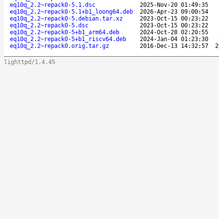
eq10q_2.2~repack0-5.1.dsc
2025-Nov-20 01:49:35
eq10q_2.2~repack0-5.1+b1_loong64.deb
2026-Apr-23 09:00:54
eq10q_2.2~repack0-5.debian.tar.xz
2023-Oct-15 00:23:22
eq10q_2.2~repack0-5.dsc
2023-Oct-15 00:23:22
eq10q_2.2~repack0-5+b1_arm64.deb
2024-Oct-28 02:20:55
eq10q_2.2~repack0-5+b1_riscv64.deb
2024-Jan-04 01:23:30
eq10q_2.2~repack0.orig.tar.gz
2016-Dec-13 14:32:57
2
lighttpd/1.4.45