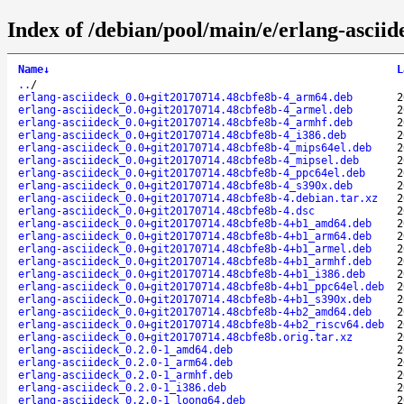
Index of /debian/pool/main/e/erlang-asciid
Name
↓
L
..
/
erlang-asciideck_0.0+git20170714.48cbfe8b-4_arm64.deb
2
erlang-asciideck_0.0+git20170714.48cbfe8b-4_armel.deb
2
erlang-asciideck_0.0+git20170714.48cbfe8b-4_armhf.deb
2
erlang-asciideck_0.0+git20170714.48cbfe8b-4_i386.deb
2
erlang-asciideck_0.0+git20170714.48cbfe8b-4_mips64el.deb
2
erlang-asciideck_0.0+git20170714.48cbfe8b-4_mipsel.deb
2
erlang-asciideck_0.0+git20170714.48cbfe8b-4_ppc64el.deb
2
erlang-asciideck_0.0+git20170714.48cbfe8b-4_s390x.deb
2
erlang-asciideck_0.0+git20170714.48cbfe8b-4.debian.tar.xz
2
erlang-asciideck_0.0+git20170714.48cbfe8b-4.dsc
2
erlang-asciideck_0.0+git20170714.48cbfe8b-4+b1_amd64.deb
2
erlang-asciideck_0.0+git20170714.48cbfe8b-4+b1_arm64.deb
2
erlang-asciideck_0.0+git20170714.48cbfe8b-4+b1_armel.deb
2
erlang-asciideck_0.0+git20170714.48cbfe8b-4+b1_armhf.deb
2
erlang-asciideck_0.0+git20170714.48cbfe8b-4+b1_i386.deb
2
erlang-asciideck_0.0+git20170714.48cbfe8b-4+b1_ppc64el.deb
2
erlang-asciideck_0.0+git20170714.48cbfe8b-4+b1_s390x.deb
2
erlang-asciideck_0.0+git20170714.48cbfe8b-4+b2_amd64.deb
2
erlang-asciideck_0.0+git20170714.48cbfe8b-4+b2_riscv64.deb
2
erlang-asciideck_0.0+git20170714.48cbfe8b.orig.tar.xz
2
erlang-asciideck_0.2.0-1_amd64.deb
2
erlang-asciideck_0.2.0-1_arm64.deb
2
erlang-asciideck_0.2.0-1_armhf.deb
2
erlang-asciideck_0.2.0-1_i386.deb
2
erlang-asciideck_0.2.0-1_loong64.deb
2