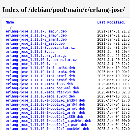
Index of /debian/pool/main/e/erlang-jose/
Name
↓
Last Modified
:
..
/
erlang-jose_1.11.1-3_amd64.deb
2021-Jan-31 21:2
erlang-jose_1.11.1-3_arm64.deb
2021-Jan-31 21:2
erlang-jose_1.11.1-3_armhf.deb
2021-Jan-31 21:5
erlang-jose_1.11.1-3_i386.deb
2021-Jan-31 21:2
erlang-jose_1.11.1-3.debian.tar.xz
2021-Jan-31 20:4
erlang-jose_1.11.1-3.dsc
2021-Jan-31 20:4
erlang-jose_1.11.1.orig.tar.gz
2020-Dec-26 17:2
erlang-jose_1.11.10-1.debian.tar.xz
2024-Jul-20 12:2
erlang-jose_1.11.10-1.dsc
2024-Jul-20 12:2
erlang-jose_1.11.10-1+b1_amd64.deb
2025-Mar-10 00:1
erlang-jose_1.11.10-1+b1_arm64.deb
2025-Mar-10 00:1
erlang-jose_1.11.10-1+b1_armel.deb
2025-Mar-10 00:2
erlang-jose_1.11.10-1+b1_armhf.deb
2025-Mar-10 00:2
erlang-jose_1.11.10-1+b1_i386.deb
2025-Mar-10 00:1
erlang-jose_1.11.10-1+b1_ppc64el.deb
2025-Mar-10 00:0
erlang-jose_1.11.10-1+b1_riscv64.deb
2025-Mar-10 02:3
erlang-jose_1.11.10-1+b1_s390x.deb
2025-Mar-10 00:1
erlang-jose_1.11.10-1~bpo12+1_amd64.deb
2025-Apr-04 17:0
erlang-jose_1.11.10-1~bpo12+1_arm64.deb
2025-Apr-04 17:1
erlang-jose_1.11.10-1~bpo12+1_armel.deb
2025-Apr-04 17:1
erlang-jose_1.11.10-1~bpo12+1_armhf.deb
2025-Apr-04 17:2
erlang-jose_1.11.10-1~bpo12+1_i386.deb
2025-Apr-04 17:0
erlang-jose_1.11.10-1~bpo12+1_mips64el.deb
2025-Apr-05 00:0
erlang-jose_1.11.10-1~bpo12+1_mipsel.deb
2025-Apr-04 23:2
erlang-jose_1.11.10-1~bpo12+1_ppc64el.deb
2025-Apr-04 17:0