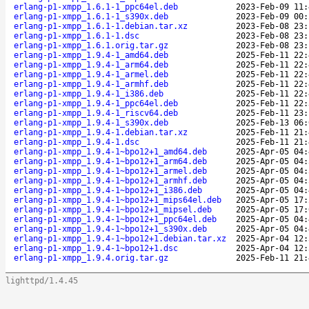
erlang-p1-xmpp_1.6.1-1_ppc64el.deb
2023-Feb-09 11:
erlang-p1-xmpp_1.6.1-1_s390x.deb
2023-Feb-09 00:
erlang-p1-xmpp_1.6.1-1.debian.tar.xz
2023-Feb-08 23:
erlang-p1-xmpp_1.6.1-1.dsc
2023-Feb-08 23:
erlang-p1-xmpp_1.6.1.orig.tar.gz
2023-Feb-08 23:
erlang-p1-xmpp_1.9.4-1_amd64.deb
2025-Feb-11 22:
erlang-p1-xmpp_1.9.4-1_arm64.deb
2025-Feb-11 22:
erlang-p1-xmpp_1.9.4-1_armel.deb
2025-Feb-11 22:
erlang-p1-xmpp_1.9.4-1_armhf.deb
2025-Feb-11 22:
erlang-p1-xmpp_1.9.4-1_i386.deb
2025-Feb-11 22:
erlang-p1-xmpp_1.9.4-1_ppc64el.deb
2025-Feb-11 22:
erlang-p1-xmpp_1.9.4-1_riscv64.deb
2025-Feb-11 23:
erlang-p1-xmpp_1.9.4-1_s390x.deb
2025-Feb-13 06:
erlang-p1-xmpp_1.9.4-1.debian.tar.xz
2025-Feb-11 21:
erlang-p1-xmpp_1.9.4-1.dsc
2025-Feb-11 21:
erlang-p1-xmpp_1.9.4-1~bpo12+1_amd64.deb
2025-Apr-05 04:
erlang-p1-xmpp_1.9.4-1~bpo12+1_arm64.deb
2025-Apr-05 04:
erlang-p1-xmpp_1.9.4-1~bpo12+1_armel.deb
2025-Apr-05 04:
erlang-p1-xmpp_1.9.4-1~bpo12+1_armhf.deb
2025-Apr-05 04:
erlang-p1-xmpp_1.9.4-1~bpo12+1_i386.deb
2025-Apr-05 04:
erlang-p1-xmpp_1.9.4-1~bpo12+1_mips64el.deb
2025-Apr-05 17:
erlang-p1-xmpp_1.9.4-1~bpo12+1_mipsel.deb
2025-Apr-05 17:
erlang-p1-xmpp_1.9.4-1~bpo12+1_ppc64el.deb
2025-Apr-05 04:
erlang-p1-xmpp_1.9.4-1~bpo12+1_s390x.deb
2025-Apr-05 04:
erlang-p1-xmpp_1.9.4-1~bpo12+1.debian.tar.xz
2025-Apr-04 12:
erlang-p1-xmpp_1.9.4-1~bpo12+1.dsc
2025-Apr-04 12:
erlang-p1-xmpp_1.9.4.orig.tar.gz
2025-Feb-11 21:
lighttpd/1.4.45