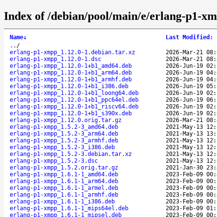
Index of /debian/pool/main/e/erlang-p1-x
Name
↓
Last Modified
:
..
/
erlang-p1-xmpp_1.12.0-1.debian.tar.xz
2026-Mar-21 08:
erlang-p1-xmpp_1.12.0-1.dsc
2026-Mar-21 08:
erlang-p1-xmpp_1.12.0-1+b1_amd64.deb
2026-Jun-19 02:
erlang-p1-xmpp_1.12.0-1+b1_arm64.deb
2026-Jun-19 04:
erlang-p1-xmpp_1.12.0-1+b1_armhf.deb
2026-Jun-19 04:
erlang-p1-xmpp_1.12.0-1+b1_i386.deb
2026-Jun-19 05:
erlang-p1-xmpp_1.12.0-1+b1_loong64.deb
2026-Jun-19 02:
erlang-p1-xmpp_1.12.0-1+b1_ppc64el.deb
2026-Jun-19 06:
erlang-p1-xmpp_1.12.0-1+b1_riscv64.deb
2026-Jun-19 02:
erlang-p1-xmpp_1.12.0-1+b1_s390x.deb
2026-Jun-19 02:
erlang-p1-xmpp_1.12.0.orig.tar.gz
2026-Mar-21 08:
erlang-p1-xmpp_1.5.2-3_amd64.deb
2021-May-13 12:
erlang-p1-xmpp_1.5.2-3_arm64.deb
2021-May-13 13:
erlang-p1-xmpp_1.5.2-3_armhf.deb
2021-May-13 12:
erlang-p1-xmpp_1.5.2-3_i386.deb
2021-May-13 12:
erlang-p1-xmpp_1.5.2-3.debian.tar.xz
2021-May-13 12:
erlang-p1-xmpp_1.5.2-3.dsc
2021-May-13 12:
erlang-p1-xmpp_1.5.2.orig.tar.gz
2021-Jan-30 23:
erlang-p1-xmpp_1.6.1-1_amd64.deb
2023-Feb-09 00:
erlang-p1-xmpp_1.6.1-1_arm64.deb
2023-Feb-09 00:
erlang-p1-xmpp_1.6.1-1_armel.deb
2023-Feb-09 00:
erlang-p1-xmpp_1.6.1-1_armhf.deb
2023-Feb-09 00:
erlang-p1-xmpp_1.6.1-1_i386.deb
2023-Feb-09 00:
erlang-p1-xmpp_1.6.1-1_mips64el.deb
2023-Feb-09 01:
erlang-p1-xmpp_1.6.1-1_mipsel.deb
2023-Feb-09 00: