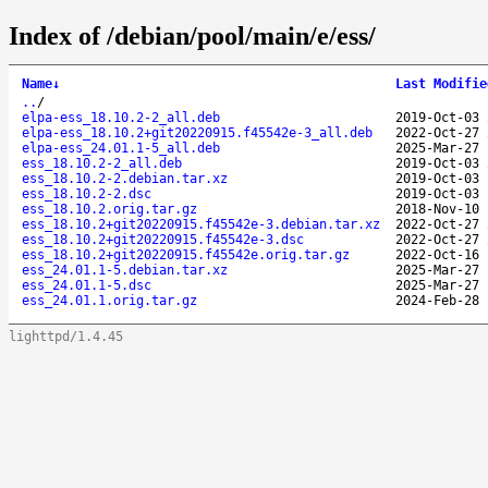
Index of /debian/pool/main/e/ess/
Name
↓
Last Modifie
..
/
elpa-ess_18.10.2-2_all.deb
2019-Oct-03 
elpa-ess_18.10.2+git20220915.f45542e-3_all.deb
2022-Oct-27 
elpa-ess_24.01.1-5_all.deb
2025-Mar-27 
ess_18.10.2-2_all.deb
2019-Oct-03 
ess_18.10.2-2.debian.tar.xz
2019-Oct-03 
ess_18.10.2-2.dsc
2019-Oct-03 
ess_18.10.2.orig.tar.gz
2018-Nov-10 
ess_18.10.2+git20220915.f45542e-3.debian.tar.xz
2022-Oct-27 
ess_18.10.2+git20220915.f45542e-3.dsc
2022-Oct-27 
ess_18.10.2+git20220915.f45542e.orig.tar.gz
2022-Oct-16 
ess_24.01.1-5.debian.tar.xz
2025-Mar-27 
ess_24.01.1-5.dsc
2025-Mar-27 
ess_24.01.1.orig.tar.gz
2024-Feb-28 
lighttpd/1.4.45