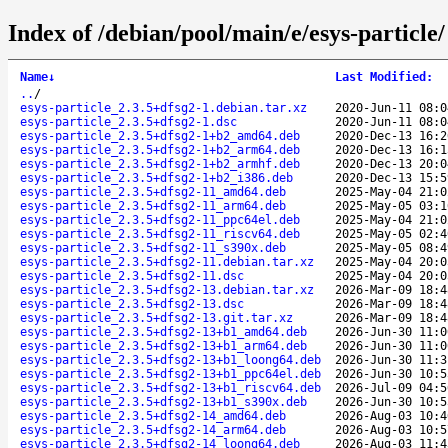
Index of /debian/pool/main/e/esys-particle/
Name
↓
Last Modified
:
..
/
esys-particle_2.3.5+dfsg2-1.debian.tar.xz
2020-Jun-11 08:0
esys-particle_2.3.5+dfsg2-1.dsc
2020-Jun-11 08:0
esys-particle_2.3.5+dfsg2-1+b2_amd64.deb
2020-Dec-13 16:2
esys-particle_2.3.5+dfsg2-1+b2_arm64.deb
2020-Dec-13 16:1
esys-particle_2.3.5+dfsg2-1+b2_armhf.deb
2020-Dec-13 20:0
esys-particle_2.3.5+dfsg2-1+b2_i386.deb
2020-Dec-13 15:5
esys-particle_2.3.5+dfsg2-11_amd64.deb
2025-May-04 21:0
esys-particle_2.3.5+dfsg2-11_arm64.deb
2025-May-05 03:1
esys-particle_2.3.5+dfsg2-11_ppc64el.deb
2025-May-04 21:0
esys-particle_2.3.5+dfsg2-11_riscv64.deb
2025-May-05 02:4
esys-particle_2.3.5+dfsg2-11_s390x.deb
2025-May-05 08:4
esys-particle_2.3.5+dfsg2-11.debian.tar.xz
2025-May-04 20:0
esys-particle_2.3.5+dfsg2-11.dsc
2025-May-04 20:0
esys-particle_2.3.5+dfsg2-13.debian.tar.xz
2026-Mar-09 18:4
esys-particle_2.3.5+dfsg2-13.dsc
2026-Mar-09 18:4
esys-particle_2.3.5+dfsg2-13.git.tar.xz
2026-Mar-09 18:4
esys-particle_2.3.5+dfsg2-13+b1_amd64.deb
2026-Jun-30 11:0
esys-particle_2.3.5+dfsg2-13+b1_arm64.deb
2026-Jun-30 11:0
esys-particle_2.3.5+dfsg2-13+b1_loong64.deb
2026-Jun-30 11:3
esys-particle_2.3.5+dfsg2-13+b1_ppc64el.deb
2026-Jun-30 10:5
esys-particle_2.3.5+dfsg2-13+b1_riscv64.deb
2026-Jul-09 04:5
esys-particle_2.3.5+dfsg2-13+b1_s390x.deb
2026-Jun-30 10:5
esys-particle_2.3.5+dfsg2-14_amd64.deb
2026-Aug-03 10:4
esys-particle_2.3.5+dfsg2-14_arm64.deb
2026-Aug-03 10:5
esys-particle_2.3.5+dfsg2-14_loong64.deb
2026-Aug-03 11:4