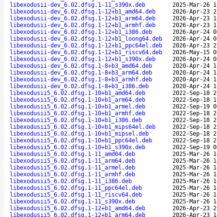
libexodusii-dev_6.02.dfsg.1-11_s390x.deb
2025-Mar-26 1
libexodusii-dev_6.02.dfsg.1-12+b1_amd64.deb
2026-Apr-23 2
libexodusii-dev_6.02.dfsg.1-12+b1_arm64.deb
2026-Apr-23 1
libexodusii-dev_6.02.dfsg.1-12+b1_armhf.deb
2026-Apr-23 1
libexodusii-dev_6.02.dfsg.1-12+b1_i386.deb
2026-Apr-24 0
libexodusii-dev_6.02.dfsg.1-12+b1_loong64.deb
2026-Apr-24 0
libexodusii-dev_6.02.dfsg.1-12+b1_ppc64el.deb
2026-Apr-23 2
libexodusii-dev_6.02.dfsg.1-12+b1_riscv64.deb
2026-May-15 0
libexodusii-dev_6.02.dfsg.1-12+b1_s390x.deb
2026-Apr-24 0
libexodusii-dev_6.02.dfsg.1-8+b3_amd64.deb
2020-Apr-24 1
libexodusii-dev_6.02.dfsg.1-8+b3_arm64.deb
2020-Apr-24 1
libexodusii-dev_6.02.dfsg.1-8+b3_armhf.deb
2020-Apr-24 1
libexodusii-dev_6.02.dfsg.1-8+b3_i386.deb
2020-Apr-24 1
libexodusii5_6.02.dfsg.1-10+b1_amd64.deb
2022-Sep-18 2
libexodusii5_6.02.dfsg.1-10+b1_arm64.deb
2022-Sep-18 1
libexodusii5_6.02.dfsg.1-10+b1_armel.deb
2022-Sep-19 0
libexodusii5_6.02.dfsg.1-10+b1_armhf.deb
2022-Sep-18 2
libexodusii5_6.02.dfsg.1-10+b1_i386.deb
2022-Sep-18 2
libexodusii5_6.02.dfsg.1-10+b1_mips64el.deb
2022-Sep-18 2
libexodusii5_6.02.dfsg.1-10+b1_mipsel.deb
2022-Sep-18 2
libexodusii5_6.02.dfsg.1-10+b1_ppc64el.deb
2022-Sep-18 2
libexodusii5_6.02.dfsg.1-10+b1_s390x.deb
2022-Sep-19 0
libexodusii5_6.02.dfsg.1-11_amd64.deb
2025-Mar-26 1
libexodusii5_6.02.dfsg.1-11_arm64.deb
2025-Mar-26 1
libexodusii5_6.02.dfsg.1-11_armel.deb
2025-Mar-26 1
libexodusii5_6.02.dfsg.1-11_armhf.deb
2025-Mar-26 1
libexodusii5_6.02.dfsg.1-11_i386.deb
2025-Mar-26 1
libexodusii5_6.02.dfsg.1-11_ppc64el.deb
2025-Mar-26 1
libexodusii5_6.02.dfsg.1-11_riscv64.deb
2025-Mar-26 1
libexodusii5_6.02.dfsg.1-11_s390x.deb
2025-Mar-26 1
libexodusii5_6.02.dfsg.1-12+b1_amd64.deb
2026-Apr-23 2
libexodusii5_6.02.dfsg.1-12+b1_arm64.deb
2026-Apr-23 1