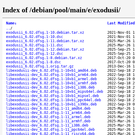
Index of /debian/pool/main/e/exodusii/
Name
↓
Last Modified
..
/
exodusii_6.02.dfsg.1-10.debian.tar.xz
2021-Nov-01 1
exodusii_6.02.dfsg.1-10.dsc
2021-Nov-01 1
exodusii_6.02.dfsg.1-11.debian.tar.xz
2025-Mar-26 1
exodusii_6.02.dfsg.1-11.dsc
2025-Mar-26 1
exodusii_6.02.dfsg.1-12.debian.tar.xz
2025-Sep-25 1
exodusii_6.02.dfsg.1-12.dsc
2025-Sep-25 1
exodusii_6.02.dfsg.1-8.debian.tar.xz
2017-Oct-20 0
exodusii_6.02.dfsg.1-8.dsc
2017-Oct-20 0
exodusii_6.02.dfsg.1.orig.tar.gz
2013-Dec-16 1
libexodusii-dev_6.02.dfsg.1-10+b1_amd64.deb
2022-Sep-18 2
libexodusii-dev_6.02.dfsg.1-10+b1_arm64.deb
2022-Sep-18 1
libexodusii-dev_6.02.dfsg.1-10+b1_armel.deb
2022-Sep-19 0
libexodusii-dev_6.02.dfsg.1-10+b1_armhf.deb
2022-Sep-18 2
libexodusii-dev_6.02.dfsg.1-10+b1_i386.deb
2022-Sep-18 2
libexodusii-dev_6.02.dfsg.1-10+b1_mips64el.deb
2022-Sep-18 2
libexodusii-dev_6.02.dfsg.1-10+b1_mipsel.deb
2022-Sep-18 2
libexodusii-dev_6.02.dfsg.1-10+b1_ppc64el.deb
2022-Sep-18 2
libexodusii-dev_6.02.dfsg.1-10+b1_s390x.deb
2022-Sep-19 0
libexodusii-dev_6.02.dfsg.1-11_amd64.deb
2025-Mar-26 1
libexodusii-dev_6.02.dfsg.1-11_arm64.deb
2025-Mar-26 1
libexodusii-dev_6.02.dfsg.1-11_armel.deb
2025-Mar-26 1
libexodusii-dev_6.02.dfsg.1-11_armhf.deb
2025-Mar-26 1
libexodusii-dev_6.02.dfsg.1-11_i386.deb
2025-Mar-26 1
libexodusii-dev_6.02.dfsg.1-11_ppc64el.deb
2025-Mar-26 1
libexodusii-dev_6.02.dfsg.1-11_riscv64.deb
2025-Mar-26 1