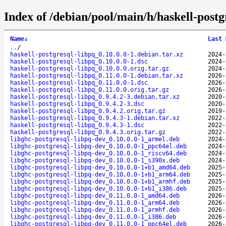
Index of /debian/pool/main/h/haskell-postg
Name
↓
Last 
..
/
haskell-postgresql-libpq_0.10.0.0-1.debian.tar.xz
2024-
haskell-postgresql-libpq_0.10.0.0-1.dsc
2024-
haskell-postgresql-libpq_0.10.0.0.orig.tar.gz
2024-
haskell-postgresql-libpq_0.11.0.0-1.debian.tar.xz
2026-
haskell-postgresql-libpq_0.11.0.0-1.dsc
2026-
haskell-postgresql-libpq_0.11.0.0.orig.tar.gz
2026-
haskell-postgresql-libpq_0.9.4.2-3.debian.tar.xz
2020-
haskell-postgresql-libpq_0.9.4.2-3.dsc
2020-
haskell-postgresql-libpq_0.9.4.2.orig.tar.gz
2019-
haskell-postgresql-libpq_0.9.4.3-1.debian.tar.xz
2022-
haskell-postgresql-libpq_0.9.4.3-1.dsc
2022-
haskell-postgresql-libpq_0.9.4.3.orig.tar.gz
2022-
libghc-postgresql-libpq-dev_0.10.0.0-1_armel.deb
2024-
libghc-postgresql-libpq-dev_0.10.0.0-1_ppc64el.deb
2024-
libghc-postgresql-libpq-dev_0.10.0.0-1_riscv64.deb
2024-
libghc-postgresql-libpq-dev_0.10.0.0-1_s390x.deb
2024-
libghc-postgresql-libpq-dev_0.10.0.0-1+b1_amd64.deb
2025-
libghc-postgresql-libpq-dev_0.10.0.0-1+b1_arm64.deb
2025-
libghc-postgresql-libpq-dev_0.10.0.0-1+b1_armhf.deb
2025-
libghc-postgresql-libpq-dev_0.10.0.0-1+b1_i386.deb
2025-
libghc-postgresql-libpq-dev_0.11.0.0-1_amd64.deb
2026-
libghc-postgresql-libpq-dev_0.11.0.0-1_arm64.deb
2026-
libghc-postgresql-libpq-dev_0.11.0.0-1_armhf.deb
2026-
libghc-postgresql-libpq-dev_0.11.0.0-1_i386.deb
2026-
libghc-postgresql-libpq-dev_0.11.0.0-1_ppc64el.deb
2026-