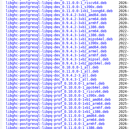
libghc-postgresql-libpq-dev_0.11.0.0-1_riscv64.deb
2026-
libghc-postgresql-libpq-dev_0.11.0.0-1_s390x.deb
2026-
libghc-postgresql-libpq-dev_0.11.0.0-1+b1_loong64.deb
2026-
libghc-postgresql-libpq-dev_0.9.4.2-3+b1_amd64.deb
2020-
libghc-postgresql-libpq-dev_0.9.4.2-3+b1_arm64.deb
2020-
libghc-postgresql-libpq-dev_0.9.4.2-3+b1_armhf.deb
2020-
libghc-postgresql-libpq-dev_0.9.4.2-3+b1_i386.deb
2020-
libghc-postgresql-libpq-dev_0.9.4.3-1+b1_arm64.deb
2022-
libghc-postgresql-libpq-dev_0.9.4.3-1+b1_i386.deb
2022-
libghc-postgresql-libpq-dev_0.9.4.3-1+b1_mips64el.deb
2022-
libghc-postgresql-libpq-dev_0.9.4.3-1+b1_s390x.deb
2022-
libghc-postgresql-libpq-dev_0.9.4.3-1+b2_amd64.deb
2022-
libghc-postgresql-libpq-dev_0.9.4.3-1+b2_armel.deb
2022-
libghc-postgresql-libpq-dev_0.9.4.3-1+b2_armhf.deb
2022-
libghc-postgresql-libpq-dev_0.9.4.3-1+b2_mipsel.deb
2022-
libghc-postgresql-libpq-dev_0.9.4.3-1+b2_ppc64el.deb
2022-
libghc-postgresql-libpq-doc_0.10.0.0-1_all.deb
2024-
libghc-postgresql-libpq-doc_0.11.0.0-1_all.deb
2026-
libghc-postgresql-libpq-doc_0.9.4.2-3_all.deb
2020-
libghc-postgresql-libpq-doc_0.9.4.3-1_all.deb
2022-
libghc-postgresql-libpq-prof_0.10.0.0-1_armel.deb
2024-
libghc-postgresql-libpq-prof_0.10.0.0-1_ppc64el.deb
2024-
libghc-postgresql-libpq-prof_0.10.0.0-1_riscv64.deb
2024-
libghc-postgresql-libpq-prof_0.10.0.0-1_s390x.deb
2024-
libghc-postgresql-libpq-prof_0.10.0.0-1+b1_amd64.deb
2025-
libghc-postgresql-libpq-prof_0.10.0.0-1+b1_arm64.deb
2025-
libghc-postgresql-libpq-prof_0.10.0.0-1+b1_armhf.deb
2025-
libghc-postgresql-libpq-prof_0.10.0.0-1+b1_i386.deb
2025-
libghc-postgresql-libpq-prof_0.11.0.0-1_amd64.deb
2026-
libghc-postgresql-libpq-prof_0.11.0.0-1_arm64.deb
2026-
libghc-postgresql-libpq-prof_0.11.0.0-1_armhf.deb
2026-
libghc-postgresql-libpq-prof_0.11.0.0-1_i386.deb
2026-