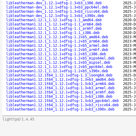
libleatherman-dev_1.12.1+dfsg-1.3+b3_i386.deb
2025-J
libleatherman-dev_1.12.1+dfsg-1.3+b3_ppc64el.deb
2025-J
libleatherman-dev_1.12.1+dfsg-1.3+b3_riscv64.deb
2025-J
libleatherman-dev_1.12.1+dfsg-1.3+b3_s390x.deb
2025-J
libleatherman1.12.1_1.12.1+dfsg-1.1_amd64.deb
2020-D
libleatherman1.12.1_1.12.1+dfsg-1.1_arm64.deb
2020-D
libleatherman1.12.1_1.12.1+dfsg-1.1_armhf.deb
2020-D
libleatherman1.12.1_1.12.1+dfsg-1.1_i386.deb
2020-D
libleatherman1.12.1_1.12.1+dfsg-1.2+b5_amd64.deb
2023-M
libleatherman1.12.1_1.12.1+dfsg-1.2+b5_arm64.deb
2023-M
libleatherman1.12.1_1.12.1+dfsg-1.2+b5_armel.deb
2023-M
libleatherman1.12.1_1.12.1+dfsg-1.2+b5_armhf.deb
2023-M
libleatherman1.12.1_1.12.1+dfsg-1.2+b5_i386.deb
2023-M
libleatherman1.12.1_1.12.1+dfsg-1.2+b5_mips64el.deb
2023-M
libleatherman1.12.1_1.12.1+dfsg-1.2+b5_mipsel.deb
2023-M
libleatherman1.12.1_1.12.1+dfsg-1.2+b5_ppc64el.deb
2023-M
libleatherman1.12.1_1.12.1+dfsg-1.2+b5_s390x.deb
2023-M
libleatherman1.12.1t64_1.12.1+dfsg-1.3_loong64.deb
2025-D
libleatherman1.12.1t64_1.12.1+dfsg-1.3+b3_amd64.deb
2025-J
libleatherman1.12.1t64_1.12.1+dfsg-1.3+b3_arm64.deb
2025-J
libleatherman1.12.1t64_1.12.1+dfsg-1.3+b3_armel.deb
2025-J
libleatherman1.12.1t64_1.12.1+dfsg-1.3+b3_armhf.deb
2025-J
libleatherman1.12.1t64_1.12.1+dfsg-1.3+b3_i386.deb
2025-J
libleatherman1.12.1t64_1.12.1+dfsg-1.3+b3_ppc64el.deb
2025-J
libleatherman1.12.1t64_1.12.1+dfsg-1.3+b3_riscv64.deb
2025-J
libleatherman1.12.1t64_1.12.1+dfsg-1.3+b3_s390x.deb
2025-J
lighttpd/1.4.45