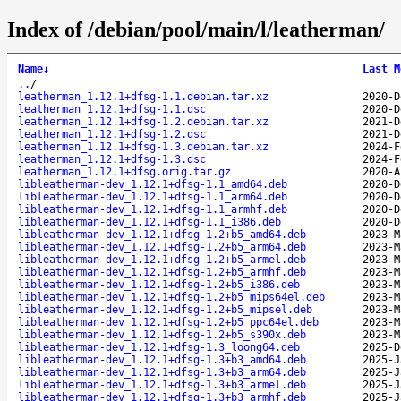
Index of /debian/pool/main/l/leatherman/
Name
↓
Last M
..
/
leatherman_1.12.1+dfsg-1.1.debian.tar.xz
2020-D
leatherman_1.12.1+dfsg-1.1.dsc
2020-D
leatherman_1.12.1+dfsg-1.2.debian.tar.xz
2021-D
leatherman_1.12.1+dfsg-1.2.dsc
2021-D
leatherman_1.12.1+dfsg-1.3.debian.tar.xz
2024-F
leatherman_1.12.1+dfsg-1.3.dsc
2024-F
leatherman_1.12.1+dfsg.orig.tar.gz
2020-A
libleatherman-dev_1.12.1+dfsg-1.1_amd64.deb
2020-D
libleatherman-dev_1.12.1+dfsg-1.1_arm64.deb
2020-D
libleatherman-dev_1.12.1+dfsg-1.1_armhf.deb
2020-D
libleatherman-dev_1.12.1+dfsg-1.1_i386.deb
2020-D
libleatherman-dev_1.12.1+dfsg-1.2+b5_amd64.deb
2023-M
libleatherman-dev_1.12.1+dfsg-1.2+b5_arm64.deb
2023-M
libleatherman-dev_1.12.1+dfsg-1.2+b5_armel.deb
2023-M
libleatherman-dev_1.12.1+dfsg-1.2+b5_armhf.deb
2023-M
libleatherman-dev_1.12.1+dfsg-1.2+b5_i386.deb
2023-M
libleatherman-dev_1.12.1+dfsg-1.2+b5_mips64el.deb
2023-M
libleatherman-dev_1.12.1+dfsg-1.2+b5_mipsel.deb
2023-M
libleatherman-dev_1.12.1+dfsg-1.2+b5_ppc64el.deb
2023-M
libleatherman-dev_1.12.1+dfsg-1.2+b5_s390x.deb
2023-M
libleatherman-dev_1.12.1+dfsg-1.3_loong64.deb
2025-D
libleatherman-dev_1.12.1+dfsg-1.3+b3_amd64.deb
2025-J
libleatherman-dev_1.12.1+dfsg-1.3+b3_arm64.deb
2025-J
libleatherman-dev_1.12.1+dfsg-1.3+b3_armel.deb
2025-J
libleatherman-dev_1.12.1+dfsg-1.3+b3_armhf.deb
2025-J