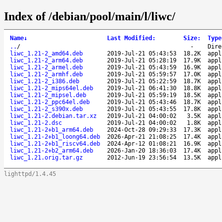
Index of /debian/pool/main/l/liwc/
Name
↓
Last Modified
:
Size
:
Type
..
/
-
Dire
liwc_1.21-2_amd64.deb
2019-Jul-21 05:43:53
18.2K
appl
liwc_1.21-2_arm64.deb
2019-Jul-21 05:28:19
17.9K
appl
liwc_1.21-2_armel.deb
2019-Jul-21 05:43:59
16.9K
appl
liwc_1.21-2_armhf.deb
2019-Jul-21 05:59:57
17.0K
appl
liwc_1.21-2_i386.deb
2019-Jul-21 05:22:59
18.7K
appl
liwc_1.21-2_mips64el.deb
2019-Jul-21 06:41:30
18.8K
appl
liwc_1.21-2_mipsel.deb
2019-Jul-21 05:59:19
18.5K
appl
liwc_1.21-2_ppc64el.deb
2019-Jul-21 05:43:46
18.7K
appl
liwc_1.21-2_s390x.deb
2019-Jul-21 05:43:55
17.8K
appl
liwc_1.21-2.debian.tar.xz
2019-Jul-21 04:00:02
3.5K
appl
liwc_1.21-2.dsc
2019-Jul-21 04:00:02
1.8K
appl
liwc_1.21-2+b1_arm64.deb
2024-Oct-28 09:29:33
17.3K
appl
liwc_1.21-2+b1_loong64.deb
2026-Apr-21 21:08:25
17.4K
appl
liwc_1.21-2+b1_riscv64.deb
2024-Apr-12 01:08:21
16.9K
appl
liwc_1.21-2+b2_arm64.deb
2026-Jan-20 18:36:03
17.4K
appl
liwc_1.21.orig.tar.gz
2012-Jun-19 23:56:54
13.5K
appl
lighttpd/1.4.45