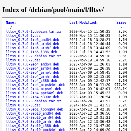
Index of /debian/pool/main/l/lltsv/
Name
↓
Last Modified
:
Size
:
..
/
-
lltsv_0.7.0-1.debian.tar.xz
2020-Nov-15 11:50:25
3.9K
lltsv_0.7.0-1.dsc
2020-Nov-15 11:50:25
2.0K
lltsv_0.7.0-1+b6_amd64.deb
2021-Jul-18 13:28:21
1.1M
lltsv_0.7.0-1+b6_arm64.deb
2021-Jul-18 12:40:44
0.9M
lltsv_0.7.0-1+b6_armhf.deb
2021-Jul-18 13:44:09
0.9M
lltsv_0.7.0-1+b6_i386.deb
2021-Jul-18 14:41:53
1.0M
lltsv_0.7.0-2.debian.tar.xz
2022-Nov-19 14:59:38
3.6K
lltsv_0.7.0-2.dsc
2022-Nov-19 14:59:38
2.2K
lltsv_0.7.0-2+b4_amd64.deb
2023-Apr-09 11:26:03
1.1M
lltsv_0.7.0-2+b4_arm64.deb
2023-Apr-09 11:26:38
1.0M
lltsv_0.7.0-2+b4_armel.deb
2023-Apr-09 14:58:45
1.0M
lltsv_0.7.0-2+b4_armhf.deb
2023-Apr-09 12:15:10
1.0M
lltsv_0.7.0-2+b4_i386.deb
2023-Apr-09 12:42:17
1.1M
lltsv_0.7.0-2+b4_mips64el.deb
2023-Apr-09 16:11:20
977.0K
lltsv_0.7.0-2+b4_mipsel.deb
2023-Apr-09 16:42:01
988.1K
lltsv_0.7.0-2+b4_ppc64el.deb
2023-Apr-09 15:45:23
0.9M
lltsv_0.7.0-2+b4_s390x.deb
2023-Apr-09 11:26:54
1.0M
lltsv_0.7.0-3.debian.tar.xz
2024-Feb-24 11:41:53
3.7K
lltsv_0.7.0-3.dsc
2024-Feb-24 11:41:53
2.2K
lltsv_0.7.0-3+b1_loong64.deb
2026-Apr-12 13:42:18
1.2M
lltsv_0.7.0-3+b10_amd64.deb
2026-Apr-12 13:36:56
1.4M
lltsv_0.7.0-3+b10_arm64.deb
2026-Apr-12 13:31:21
1.2M
lltsv_0.7.0-3+b10_armhf.deb
2026-Apr-12 13:36:42
1.2M
lltsv_0.7.0-3+b10_i386.deb
2026-Apr-12 13:47:30
1.3M
lltsv_0.7.0-3+b10_ppc64el.deb
2026-Apr-12 14:09:20
1.2M