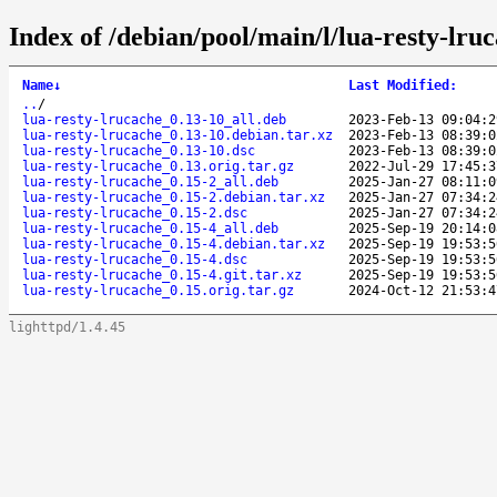
Index of /debian/pool/main/l/lua-resty-lru
Name
↓
Last Modified
:
..
/
lua-resty-lrucache_0.13-10_all.deb
2023-Feb-13 09:04:2
lua-resty-lrucache_0.13-10.debian.tar.xz
2023-Feb-13 08:39:0
lua-resty-lrucache_0.13-10.dsc
2023-Feb-13 08:39:0
lua-resty-lrucache_0.13.orig.tar.gz
2022-Jul-29 17:45:3
lua-resty-lrucache_0.15-2_all.deb
2025-Jan-27 08:11:0
lua-resty-lrucache_0.15-2.debian.tar.xz
2025-Jan-27 07:34:2
lua-resty-lrucache_0.15-2.dsc
2025-Jan-27 07:34:2
lua-resty-lrucache_0.15-4_all.deb
2025-Sep-19 20:14:0
lua-resty-lrucache_0.15-4.debian.tar.xz
2025-Sep-19 19:53:5
lua-resty-lrucache_0.15-4.dsc
2025-Sep-19 19:53:5
lua-resty-lrucache_0.15-4.git.tar.xz
2025-Sep-19 19:53:5
lua-resty-lrucache_0.15.orig.tar.gz
2024-Oct-12 21:53:4
lighttpd/1.4.45