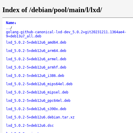
Index of /debian/pool/main/l/lxd/
Name
↓
..
/
golang-github-canonical-lxd-dev_5.0.2+git20231211.1364ae4-
9+deb13u7_all.deb
lxd_5.0.2-5+deb12u6_amd64.deb
lxd_5.0.2-5+deb12u6_arm64.deb
lxd_5.0.2-5+deb12u6_armel.deb
lxd_5.0.2-5+deb12u6_armhf.deb
lxd_5.0.2-5+deb12u6_i386.deb
lxd_5.0.2-5+deb12u6_mips64el.deb
lxd_5.0.2-5+deb12u6_mipsel.deb
lxd_5.0.2-5+deb12u6_ppc64el.deb
lxd_5.0.2-5+deb12u6_s390x.deb
lxd_5.0.2-5+deb12u6.debian.tar.xz
lxd_5.0.2-5+deb12u6.dsc