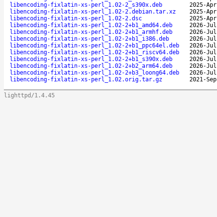
libencoding-fixlatin-xs-perl_1.02-2_s390x.deb
2025-Apr
libencoding-fixlatin-xs-perl_1.02-2.debian.tar.xz
2025-Apr
libencoding-fixlatin-xs-perl_1.02-2.dsc
2025-Apr
libencoding-fixlatin-xs-perl_1.02-2+b1_amd64.deb
2026-Jul
libencoding-fixlatin-xs-perl_1.02-2+b1_armhf.deb
2026-Jul
libencoding-fixlatin-xs-perl_1.02-2+b1_i386.deb
2026-Jul
libencoding-fixlatin-xs-perl_1.02-2+b1_ppc64el.deb
2026-Jul
libencoding-fixlatin-xs-perl_1.02-2+b1_riscv64.deb
2026-Jul
libencoding-fixlatin-xs-perl_1.02-2+b1_s390x.deb
2026-Jul
libencoding-fixlatin-xs-perl_1.02-2+b2_arm64.deb
2026-Jul
libencoding-fixlatin-xs-perl_1.02-2+b3_loong64.deb
2026-Jul
libencoding-fixlatin-xs-perl_1.02.orig.tar.gz
2021-Sep
lighttpd/1.4.45