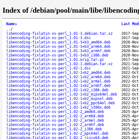
Index of /debian/pool/main/libe/libencoding
Name
↓
Last Mod
..
/
libencoding-fixlatin-xs-perl_1.01-3.debian.tar.xz
2017-Sep
libencoding-fixlatin-xs-perl_1.01-3.dsc
2017-Sep
libencoding-fixlatin-xs-perl_1.01-3+b3_amd64.deb
2020-Nov
libencoding-fixlatin-xs-perl_1.01-3+b3_arm64.deb
2020-Nov
libencoding-fixlatin-xs-perl_1.01-3+b3_armhf.deb
2020-Nov
libencoding-fixlatin-xs-perl_1.01-3+b3_i386.deb
2020-Nov
libencoding-fixlatin-xs-perl_1.01.orig.tar.gz
2017-Sep
libencoding-fixlatin-xs-perl_1.02-1.debian.tar.xz
2021-Sep
libencoding-fixlatin-xs-perl_1.02-1.dsc
2021-Sep
libencoding-fixlatin-xs-perl_1.02-1+b2_amd64.deb
2022-Oct
libencoding-fixlatin-xs-perl_1.02-1+b2_arm64.deb
2022-Oct
libencoding-fixlatin-xs-perl_1.02-1+b2_armel.deb
2022-Oct
libencoding-fixlatin-xs-perl_1.02-1+b2_armhf.deb
2022-Oct
libencoding-fixlatin-xs-perl_1.02-1+b2_i386.deb
2022-Oct
libencoding-fixlatin-xs-perl_1.02-1+b2_mips64el.deb
2022-Oct
libencoding-fixlatin-xs-perl_1.02-1+b2_mipsel.deb
2022-Oct
libencoding-fixlatin-xs-perl_1.02-1+b2_ppc64el.deb
2022-Oct
libencoding-fixlatin-xs-perl_1.02-1+b2_s390x.deb
2022-Oct
libencoding-fixlatin-xs-perl_1.02-2_amd64.deb
2025-Apr
libencoding-fixlatin-xs-perl_1.02-2_arm64.deb
2025-Apr
libencoding-fixlatin-xs-perl_1.02-2_armel.deb
2025-Apr
libencoding-fixlatin-xs-perl_1.02-2_armhf.deb
2025-Apr
libencoding-fixlatin-xs-perl_1.02-2_i386.deb
2025-Apr
libencoding-fixlatin-xs-perl_1.02-2_ppc64el.deb
2025-Apr
libencoding-fixlatin-xs-perl_1.02-2_riscv64.deb
2025-Apr