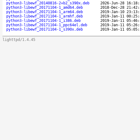
python3-libewf_20140816-2+b2_s390x.deb
2026-Jun-28 16:18:
python3-libewf_20171104-1_amd64.deb
2018-Dec-28 21:42:
python3-libewf_20171104-1_arm64.deb
2019-Jan-10 23:13:
python3-libewf_20171104-1_armhf.deb
2019-Jan-11 00:25:
python3-libewf_20171104-1_i386.deb
2019-Jan-11 05:46:
python3-libewf_20171104-1_ppc64el.deb
2019-Jan-11 05:26:
python3-libewf_20171104-1_s390x.deb
2019-Jan-11 05:05:
lighttpd/1.4.45