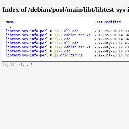
Index of /debian/pool/main/libt/libtest-sys-
Name
↓
Last Modified
:
..
/
libtest-sys-info-perl_0.23-2_all.deb
2019-Nov-01 15:09
libtest-sys-info-perl_0.23-2.debian.tar.xz
2019-Nov-01 14:34
libtest-sys-info-perl_0.23-2.dsc
2019-Nov-01 14:34
libtest-sys-info-perl_0.23-3_all.deb
2022-May-28 12:46
libtest-sys-info-perl_0.23-3.debian.tar.xz
2022-May-28 12:20
libtest-sys-info-perl_0.23-3.dsc
2022-May-28 12:20
libtest-sys-info-perl_0.23.orig.tar.gz
2019-Oct-25 14:42
lighttpd/1.4.45