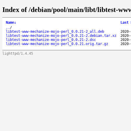
Index of /debian/pool/main/libt/libtest-w
Name
↓
Last 
..
/
libtest-www-mechanize-mojo-perl_0.0.21-2_all.deb
2020-
libtest-www-mechanize-mojo-perl_0.0.21-2.debian.tar.xz
2020-
libtest-www-mechanize-mojo-perl_0.0.21-2.dsc
2020-
libtest-www-mechanize-mojo-perl_0.0.21.orig.tar.gz
2020-
lighttpd/1.4.45