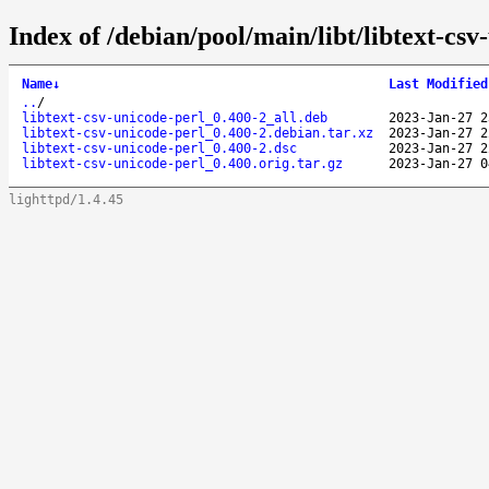
Index of /debian/pool/main/libt/libtext-csv
Name
↓
Last Modified
..
/
libtext-csv-unicode-perl_0.400-2_all.deb
2023-Jan-27 2
libtext-csv-unicode-perl_0.400-2.debian.tar.xz
2023-Jan-27 2
libtext-csv-unicode-perl_0.400-2.dsc
2023-Jan-27 2
libtext-csv-unicode-perl_0.400.orig.tar.gz
2023-Jan-27 0
lighttpd/1.4.45