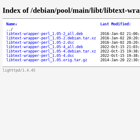
Index of /debian/pool/main/libt/libtext-wr
Name
↓
Last Modified
:
..
/
libtext-wrapper-perl_1.05-2_all.deb
2016-Jan-02 21:00:
libtext-wrapper-perl_1.05-2.debian.tar.xz
2016-Jan-02 20:20:
libtext-wrapper-perl_1.05-2.dsc
2016-Jan-02 20:20:
libtext-wrapper-perl_1.05-4_all.deb
2022-Oct-15 21:03:
libtext-wrapper-perl_1.05-4.debian.tar.xz
2022-Oct-15 19:38:
libtext-wrapper-perl_1.05-4.dsc
2022-Oct-15 19:38:
libtext-wrapper-perl_1.05.orig.tar.gz
2014-Jan-20 22:30:
lighttpd/1.4.45