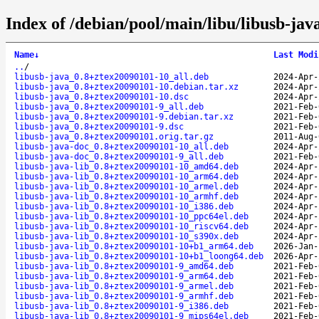
Index of /debian/pool/main/libu/libusb-jav
Name
↓
Last Modi
..
/
libusb-java_0.8+ztex20090101-10_all.deb
2024-Apr-
libusb-java_0.8+ztex20090101-10.debian.tar.xz
2024-Apr-
libusb-java_0.8+ztex20090101-10.dsc
2024-Apr-
libusb-java_0.8+ztex20090101-9_all.deb
2021-Feb-
libusb-java_0.8+ztex20090101-9.debian.tar.xz
2021-Feb-
libusb-java_0.8+ztex20090101-9.dsc
2021-Feb-
libusb-java_0.8+ztex20090101.orig.tar.gz
2011-Aug-
libusb-java-doc_0.8+ztex20090101-10_all.deb
2024-Apr-
libusb-java-doc_0.8+ztex20090101-9_all.deb
2021-Feb-
libusb-java-lib_0.8+ztex20090101-10_amd64.deb
2024-Apr-
libusb-java-lib_0.8+ztex20090101-10_arm64.deb
2024-Apr-
libusb-java-lib_0.8+ztex20090101-10_armel.deb
2024-Apr-
libusb-java-lib_0.8+ztex20090101-10_armhf.deb
2024-Apr-
libusb-java-lib_0.8+ztex20090101-10_i386.deb
2024-Apr-
libusb-java-lib_0.8+ztex20090101-10_ppc64el.deb
2024-Apr-
libusb-java-lib_0.8+ztex20090101-10_riscv64.deb
2024-Apr-
libusb-java-lib_0.8+ztex20090101-10_s390x.deb
2024-Apr-
libusb-java-lib_0.8+ztex20090101-10+b1_arm64.deb
2026-Jan-
libusb-java-lib_0.8+ztex20090101-10+b1_loong64.deb
2026-Apr-
libusb-java-lib_0.8+ztex20090101-9_amd64.deb
2021-Feb-
libusb-java-lib_0.8+ztex20090101-9_arm64.deb
2021-Feb-
libusb-java-lib_0.8+ztex20090101-9_armel.deb
2021-Feb-
libusb-java-lib_0.8+ztex20090101-9_armhf.deb
2021-Feb-
libusb-java-lib_0.8+ztex20090101-9_i386.deb
2021-Feb-
libusb-java-lib_0.8+ztex20090101-9_mips64el.deb
2021-Feb-