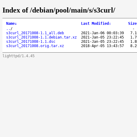
Index of /debian/pool/main/s/s3curl/
Name
↓
Last Modified
:
Size
..
/
s3curl_20171008-1.1_all.deb
2021-Jan-06 00:03:39
7.1
s3curl_20171008-1.1.debian.tar.xz
2021-Jan-05 23:22:45
1.7
s3curl_20171008-1.1.dsc
2021-Jan-05 23:22:45
1.8
s3curl_20171008.orig.tar.xz
2018-Apr-05 13:43:57
8.2
lighttpd/1.4.45