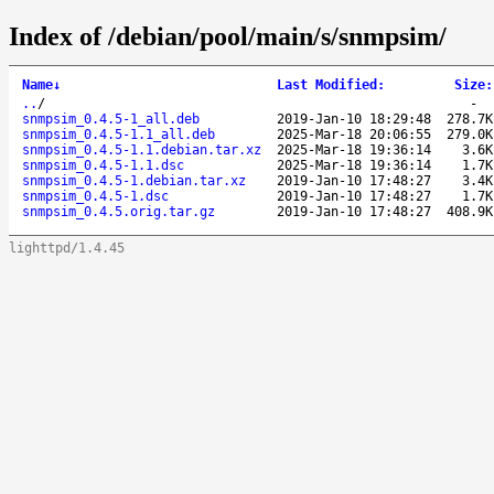
Index of /debian/pool/main/s/snmpsim/
Name
↓
Last Modified
:
Size
:
..
/
-
snmpsim_0.4.5-1_all.deb
2019-Jan-10 18:29:48
278.7K
snmpsim_0.4.5-1.1_all.deb
2025-Mar-18 20:06:55
279.0K
snmpsim_0.4.5-1.1.debian.tar.xz
2025-Mar-18 19:36:14
3.6K
snmpsim_0.4.5-1.1.dsc
2025-Mar-18 19:36:14
1.7K
snmpsim_0.4.5-1.debian.tar.xz
2019-Jan-10 17:48:27
3.4K
snmpsim_0.4.5-1.dsc
2019-Jan-10 17:48:27
1.7K
snmpsim_0.4.5.orig.tar.gz
2019-Jan-10 17:48:27
408.9K
lighttpd/1.4.45