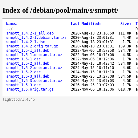
Index of /debian/pool/main/s/snmptt/
Name
↓
Last Modified
:
Size
:
T
..
/
-
D
snmptt_1.4.2-1_all.deb
2020-Aug-18 23:16:50
111.0K
a
snmptt_1.4.2-1.debian.tar.xz
2020-Aug-18 23:01:31
4.4K
a
snmptt_1.4.2-1.dsc
2020-Aug-18 23:01:31
1.7K
a
snmptt_1.4.2.orig.tar.gz
2020-Aug-18 23:01:31
139.3K
a
snmptt_1.5-1_all.deb
2022-Nov-06 18:57:58
584.7K
a
snmptt_1.5-1.debian.tar.xz
2022-Nov-06 18:12:06
4.5K
a
snmptt_1.5-1.dsc
2022-Nov-06 18:12:06
1.7K
a
snmptt_1.5-2_all.deb
2024-May-15 18:42:42
584.8K
a
snmptt_1.5-2.debian.tar.xz
2024-May-15 18:11:10
4.6K
a
snmptt_1.5-2.dsc
2024-May-15 18:11:10
1.7K
a
snmptt_1.5-3_all.deb
2026-May-25 13:27:08
584.5K
a
snmptt_1.5-3.debian.tar.xz
2026-May-25 13:07:03
4.5K
a
snmptt_1.5-3.dsc
2026-May-25 13:07:03
1.7K
a
snmptt_1.5.orig.tar.gz
2022-Nov-06 18:12:06
618.7K
a
lighttpd/1.4.45