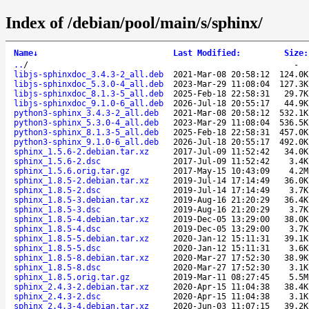
Index of /debian/pool/main/s/sphinx/
Name
↓
Last Modified
:
Size
:
..
/
-
libjs-sphinxdoc_3.4.3-2_all.deb
2021-Mar-08 20:58:12
124.0K
libjs-sphinxdoc_5.3.0-4_all.deb
2023-Mar-29 11:08:04
127.3K
libjs-sphinxdoc_8.1.3-5_all.deb
2025-Feb-18 22:58:31
29.7K
libjs-sphinxdoc_9.1.0-6_all.deb
2026-Jul-18 20:55:17
44.9K
python3-sphinx_3.4.3-2_all.deb
2021-Mar-08 20:58:12
532.1K
python3-sphinx_5.3.0-4_all.deb
2023-Mar-29 11:08:04
536.5K
python3-sphinx_8.1.3-5_all.deb
2025-Feb-18 22:58:31
457.0K
python3-sphinx_9.1.0-6_all.deb
2026-Jul-18 20:55:17
492.0K
sphinx_1.5.6-2.debian.tar.xz
2017-Jul-09 11:52:42
34.0K
sphinx_1.5.6-2.dsc
2017-Jul-09 11:52:42
3.4K
sphinx_1.5.6.orig.tar.gz
2017-May-15 10:43:09
4.2M
sphinx_1.8.5-2.debian.tar.xz
2019-Jul-14 17:14:49
36.0K
sphinx_1.8.5-2.dsc
2019-Jul-14 17:14:49
3.7K
sphinx_1.8.5-3.debian.tar.xz
2019-Aug-16 21:20:29
36.4K
sphinx_1.8.5-3.dsc
2019-Aug-16 21:20:29
3.7K
sphinx_1.8.5-4.debian.tar.xz
2019-Dec-05 13:29:00
38.0K
sphinx_1.8.5-4.dsc
2019-Dec-05 13:29:00
3.7K
sphinx_1.8.5-5.debian.tar.xz
2020-Jan-12 15:11:31
39.1K
sphinx_1.8.5-5.dsc
2020-Jan-12 15:11:31
3.6K
sphinx_1.8.5-8.debian.tar.xz
2020-Mar-27 17:52:30
38.9K
sphinx_1.8.5-8.dsc
2020-Mar-27 17:52:30
3.1K
sphinx_1.8.5.orig.tar.gz
2019-Mar-11 08:27:45
5.5M
sphinx_2.4.3-2.debian.tar.xz
2020-Apr-15 11:04:38
38.4K
sphinx_2.4.3-2.dsc
2020-Apr-15 11:04:38
3.1K
sphinx_2.4.3-4.debian.tar.xz
2020-Jun-03 11:07:15
39.2K