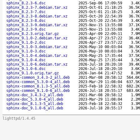
sphinx_8.2.3-6.dsc
2025-Sep-06 17:09:59
3.4K
sphinx_8.2.3-7.debian.tar.xz
2025-Oct-01 21:18:25
36.5K
sphinx_8.2.3-7.dsc
2025-Oct-01 21:18:25
3.4K
sphinx_8.2.3-8.debian.tar.xz
2025-Oct-20 22:54:39
36.7K
sphinx_8.2.3-8.dsc
2025-Oct-20 22:54:39
3.4K
sphinx_8.2.3-9.debian.tar.xz
2025-Nov-15 13:55:08
37.1K
sphinx_8.2.3-9.dsc
2025-Nov-15 13:55:08
3.4K
sphinx_8.2.3.orig.tar.gz
2025-Apr-09 22:09:11
7.9M
sphinx_9.1.0-2.debian.tar.xz
2026-Apr-27 23:57:22
36.4K
sphinx_9.1.0-2.dsc
2026-Apr-27 23:57:22
3.5K
sphinx_9.1.0-3.debian.tar.xz
2026-May-10 00:03:04
36.5K
sphinx_9.1.0-3.dsc
2026-May-10 00:03:04
3.5K
sphinx_9.1.0-4.debian.tar.xz
2026-May-25 17:35:44
37.5K
sphinx_9.1.0-4.dsc
2026-May-25 17:35:44
3.5K
sphinx_9.1.0-6.debian.tar.xz
2026-Jul-18 20:20:10
39.4K
sphinx_9.1.0-6.dsc
2026-Jul-18 20:20:10
3.6K
sphinx_9.1.0.orig.tar.gz
2026-Jan-04 21:47:52
8.3M
sphinx-common_3.4.3-2_all.deb
2021-Mar-08 20:58:12
564.6K
sphinx-common_5.3.0-4_all.deb
2023-Mar-29 11:08:04
637.5K
sphinx-common_8.1.3-5_all.deb
2025-Feb-18 22:58:32
602.2K
sphinx-common_9.1.0-6_all.deb
2026-Jul-18 20:55:17
683.6K
sphinx-doc_3.4.3-2_all.deb
2021-Mar-08 20:58:12
1.9M
sphinx-doc_5.3.0-4_all.deb
2023-Mar-29 11:08:04
2.2M
sphinx-doc_8.1.3-5_all.deb
2025-Feb-18 22:58:32
3.3M
sphinx-doc_9.1.0-6_all.deb
2026-Jul-18 20:55:17
3.3M
lighttpd/1.4.45