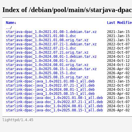
Index of /debian/pool/main/s/starjava-dpac
Name
↓
Last Modifie
..
/
starjava-dpac_1.0+2021.01.08-1.debian.tar.xz
2021-Jan-15 
starjava-dpac_1.0+2021.01.08-1.dsc
2021-Jan-15 
starjava-dpac_1.0+2021.01.08.orig.tar.xz
2021-Jan-15 
starjava-dpac_1.0+2022.07.21-1.debian.tar.xz
2022-Oct-07 
starjava-dpac_1.0+2022.07.21-1.dsc
2022-Oct-07 
starjava-dpac_1.0+2022.07.21.orig.tar.xz
2022-Oct-07 
starjava-dpac_1.0+2024.08.01-1.debian.tar.xz
2024-Oct-12 
starjava-dpac_1.0+2024.08.01-1.dsc
2024-Oct-12 
starjava-dpac_1.0+2024.08.01.orig.tar.xz
2024-Oct-12 
starjava-dpac_1.0+2025.08.15-1.debian.tar.xz
2026-Apr-02 
starjava-dpac_1.0+2025.08.15-1.dsc
2026-Apr-02 
starjava-dpac_1.0+2025.08.15.orig.tar.xz
2026-Apr-02 
starlink-dpac-java_1.0+2021.01.08-1_all.deb
2021-Jan-15 
starlink-dpac-java_1.0+2022.07.21-1_all.deb
2022-Oct-07 
starlink-dpac-java_1.0+2024.08.01-1_all.deb
2024-Oct-12 
starlink-dpac-java_1.0+2025.08.15-1_all.deb
2026-Apr-02 
starlink-dpac-java-doc_1.0+2021.01.08-1_all.deb
2021-Jan-15 
starlink-dpac-java-doc_1.0+2022.07.21-1_all.deb
2022-Oct-07 
starlink-dpac-java-doc_1.0+2024.08.01-1_all.deb
2024-Oct-12 
starlink-dpac-java-doc_1.0+2025.08.15-1_all.deb
2026-Apr-02 
lighttpd/1.4.45