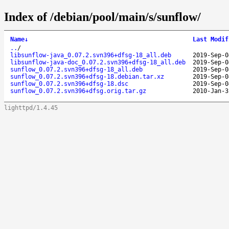
Index of /debian/pool/main/s/sunflow/
Name
↓
Last Modif
..
/
libsunflow-java_0.07.2.svn396+dfsg-18_all.deb
2019-Sep-0
libsunflow-java-doc_0.07.2.svn396+dfsg-18_all.deb
2019-Sep-0
sunflow_0.07.2.svn396+dfsg-18_all.deb
2019-Sep-0
sunflow_0.07.2.svn396+dfsg-18.debian.tar.xz
2019-Sep-0
sunflow_0.07.2.svn396+dfsg-18.dsc
2019-Sep-0
sunflow_0.07.2.svn396+dfsg.orig.tar.gz
2010-Jan-3
lighttpd/1.4.45