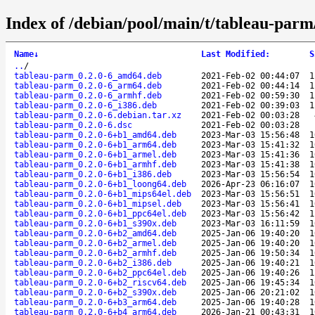
Index of /debian/pool/main/t/tableau-parm
Name
↓
Last Modified
:
S
..
/
tableau-parm_0.2.0-6_amd64.deb
2021-Feb-02 00:44:07
1
tableau-parm_0.2.0-6_arm64.deb
2021-Feb-02 00:44:14
1
tableau-parm_0.2.0-6_armhf.deb
2021-Feb-02 00:59:30
1
tableau-parm_0.2.0-6_i386.deb
2021-Feb-02 00:39:03
1
tableau-parm_0.2.0-6.debian.tar.xz
2021-Feb-02 00:03:28
tableau-parm_0.2.0-6.dsc
2021-Feb-02 00:03:28
tableau-parm_0.2.0-6+b1_amd64.deb
2023-Mar-03 15:56:48
1
tableau-parm_0.2.0-6+b1_arm64.deb
2023-Mar-03 15:41:32
1
tableau-parm_0.2.0-6+b1_armel.deb
2023-Mar-03 15:41:36
1
tableau-parm_0.2.0-6+b1_armhf.deb
2023-Mar-03 15:41:38
1
tableau-parm_0.2.0-6+b1_i386.deb
2023-Mar-03 15:56:54
1
tableau-parm_0.2.0-6+b1_loong64.deb
2026-Apr-23 06:16:07
1
tableau-parm_0.2.0-6+b1_mips64el.deb
2023-Mar-03 15:56:51
1
tableau-parm_0.2.0-6+b1_mipsel.deb
2023-Mar-03 15:56:41
1
tableau-parm_0.2.0-6+b1_ppc64el.deb
2023-Mar-03 15:56:42
1
tableau-parm_0.2.0-6+b1_s390x.deb
2023-Mar-03 16:11:59
1
tableau-parm_0.2.0-6+b2_amd64.deb
2025-Jan-06 19:40:20
1
tableau-parm_0.2.0-6+b2_armel.deb
2025-Jan-06 19:40:20
1
tableau-parm_0.2.0-6+b2_armhf.deb
2025-Jan-06 19:50:34
1
tableau-parm_0.2.0-6+b2_i386.deb
2025-Jan-06 19:40:21
1
tableau-parm_0.2.0-6+b2_ppc64el.deb
2025-Jan-06 19:40:26
1
tableau-parm_0.2.0-6+b2_riscv64.deb
2025-Jan-06 19:45:34
1
tableau-parm_0.2.0-6+b2_s390x.deb
2025-Jan-06 20:21:02
1
tableau-parm_0.2.0-6+b3_arm64.deb
2025-Jan-06 19:40:28
1
tableau-parm_0.2.0-6+b4_arm64.deb
2026-Jan-21 00:43:31
1