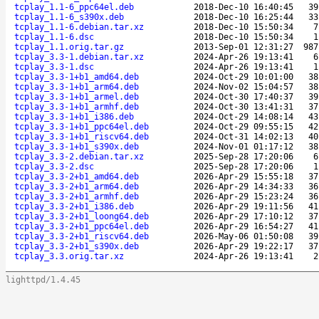
tcplay_1.1-6_ppc64el.deb
2018-Dec-10 16:40:45
39
tcplay_1.1-6_s390x.deb
2018-Dec-10 16:25:44
33
tcplay_1.1-6.debian.tar.xz
2018-Dec-10 15:50:34
7
tcplay_1.1-6.dsc
2018-Dec-10 15:50:34
1
tcplay_1.1.orig.tar.gz
2013-Sep-01 12:31:27
987
tcplay_3.3-1.debian.tar.xz
2024-Apr-26 19:13:41
6
tcplay_3.3-1.dsc
2024-Apr-26 19:13:41
1
tcplay_3.3-1+b1_amd64.deb
2024-Oct-29 10:01:00
38
tcplay_3.3-1+b1_arm64.deb
2024-Nov-02 15:04:57
38
tcplay_3.3-1+b1_armel.deb
2024-Oct-30 17:40:37
39
tcplay_3.3-1+b1_armhf.deb
2024-Oct-30 13:41:31
37
tcplay_3.3-1+b1_i386.deb
2024-Oct-29 14:08:14
43
tcplay_3.3-1+b1_ppc64el.deb
2024-Oct-29 09:55:15
42
tcplay_3.3-1+b1_riscv64.deb
2024-Oct-31 14:02:13
40
tcplay_3.3-1+b1_s390x.deb
2024-Nov-01 01:17:12
38
tcplay_3.3-2.debian.tar.xz
2025-Sep-28 17:20:06
6
tcplay_3.3-2.dsc
2025-Sep-28 17:20:06
1
tcplay_3.3-2+b1_amd64.deb
2026-Apr-29 15:55:18
37
tcplay_3.3-2+b1_arm64.deb
2026-Apr-29 14:34:33
36
tcplay_3.3-2+b1_armhf.deb
2026-Apr-29 15:23:24
36
tcplay_3.3-2+b1_i386.deb
2026-Apr-29 19:11:56
41
tcplay_3.3-2+b1_loong64.deb
2026-Apr-29 17:10:12
37
tcplay_3.3-2+b1_ppc64el.deb
2026-Apr-29 16:54:27
41
tcplay_3.3-2+b1_riscv64.deb
2026-May-06 01:50:08
39
tcplay_3.3-2+b1_s390x.deb
2026-Apr-29 19:22:17
37
tcplay_3.3.orig.tar.xz
2024-Apr-26 19:13:41
2
lighttpd/1.4.45