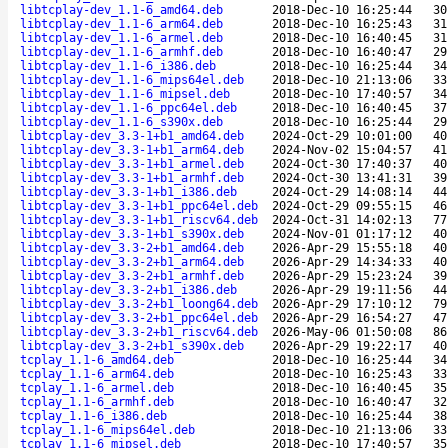
libtcplay-dev_1.1-6_amd64.deb
2018-Dec-10 16:25:44
30
libtcplay-dev_1.1-6_arm64.deb
2018-Dec-10 16:25:43
31
libtcplay-dev_1.1-6_armel.deb
2018-Dec-10 16:40:45
31
libtcplay-dev_1.1-6_armhf.deb
2018-Dec-10 16:40:47
29
libtcplay-dev_1.1-6_i386.deb
2018-Dec-10 16:25:44
34
libtcplay-dev_1.1-6_mips64el.deb
2018-Dec-10 21:13:06
33
libtcplay-dev_1.1-6_mipsel.deb
2018-Dec-10 17:40:57
34
libtcplay-dev_1.1-6_ppc64el.deb
2018-Dec-10 16:40:45
37
libtcplay-dev_1.1-6_s390x.deb
2018-Dec-10 16:25:44
29
libtcplay-dev_3.3-1+b1_amd64.deb
2024-Oct-29 10:01:00
40
libtcplay-dev_3.3-1+b1_arm64.deb
2024-Nov-02 15:04:57
41
libtcplay-dev_3.3-1+b1_armel.deb
2024-Oct-30 17:40:37
40
libtcplay-dev_3.3-1+b1_armhf.deb
2024-Oct-30 13:41:31
39
libtcplay-dev_3.3-1+b1_i386.deb
2024-Oct-29 14:08:14
44
libtcplay-dev_3.3-1+b1_ppc64el.deb
2024-Oct-29 09:55:15
46
libtcplay-dev_3.3-1+b1_riscv64.deb
2024-Oct-31 14:02:13
77
libtcplay-dev_3.3-1+b1_s390x.deb
2024-Nov-01 01:17:12
40
libtcplay-dev_3.3-2+b1_amd64.deb
2026-Apr-29 15:55:18
40
libtcplay-dev_3.3-2+b1_arm64.deb
2026-Apr-29 14:34:33
40
libtcplay-dev_3.3-2+b1_armhf.deb
2026-Apr-29 15:23:24
39
libtcplay-dev_3.3-2+b1_i386.deb
2026-Apr-29 19:11:56
44
libtcplay-dev_3.3-2+b1_loong64.deb
2026-Apr-29 17:10:12
79
libtcplay-dev_3.3-2+b1_ppc64el.deb
2026-Apr-29 16:54:27
47
libtcplay-dev_3.3-2+b1_riscv64.deb
2026-May-06 01:50:08
86
libtcplay-dev_3.3-2+b1_s390x.deb
2026-Apr-29 19:22:17
40
tcplay_1.1-6_amd64.deb
2018-Dec-10 16:25:44
34
tcplay_1.1-6_arm64.deb
2018-Dec-10 16:25:43
33
tcplay_1.1-6_armel.deb
2018-Dec-10 16:40:45
35
tcplay_1.1-6_armhf.deb
2018-Dec-10 16:40:47
32
tcplay_1.1-6_i386.deb
2018-Dec-10 16:25:44
38
tcplay_1.1-6_mips64el.deb
2018-Dec-10 21:13:06
33
tcplay_1.1-6_mipsel.deb
2018-Dec-10 17:40:57
35