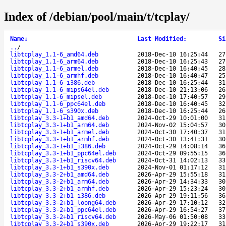
Index of /debian/pool/main/t/tcplay/
Name
↓
Last Modified
:
Si
..
/
libtcplay_1.1-6_amd64.deb
2018-Dec-10 16:25:44
27
libtcplay_1.1-6_arm64.deb
2018-Dec-10 16:25:43
27
libtcplay_1.1-6_armel.deb
2018-Dec-10 16:40:45
28
libtcplay_1.1-6_armhf.deb
2018-Dec-10 16:40:47
25
libtcplay_1.1-6_i386.deb
2018-Dec-10 16:25:44
31
libtcplay_1.1-6_mips64el.deb
2018-Dec-10 21:13:06
26
libtcplay_1.1-6_mipsel.deb
2018-Dec-10 17:40:57
29
libtcplay_1.1-6_ppc64el.deb
2018-Dec-10 16:40:45
32
libtcplay_1.1-6_s390x.deb
2018-Dec-10 16:25:44
26
libtcplay_3.3-1+b1_amd64.deb
2024-Oct-29 10:01:00
31
libtcplay_3.3-1+b1_arm64.deb
2024-Nov-02 15:04:57
30
libtcplay_3.3-1+b1_armel.deb
2024-Oct-30 17:40:37
31
libtcplay_3.3-1+b1_armhf.deb
2024-Oct-30 13:41:31
30
libtcplay_3.3-1+b1_i386.deb
2024-Oct-29 14:08:14
36
libtcplay_3.3-1+b1_ppc64el.deb
2024-Oct-29 09:55:15
36
libtcplay_3.3-1+b1_riscv64.deb
2024-Oct-31 14:02:13
33
libtcplay_3.3-1+b1_s390x.deb
2024-Nov-01 01:17:12
31
libtcplay_3.3-2+b1_amd64.deb
2026-Apr-29 15:55:18
31
libtcplay_3.3-2+b1_arm64.deb
2026-Apr-29 14:34:33
30
libtcplay_3.3-2+b1_armhf.deb
2026-Apr-29 15:23:24
30
libtcplay_3.3-2+b1_i386.deb
2026-Apr-29 19:11:56
36
libtcplay_3.3-2+b1_loong64.deb
2026-Apr-29 17:10:12
32
libtcplay_3.3-2+b1_ppc64el.deb
2026-Apr-29 16:54:27
37
libtcplay_3.3-2+b1_riscv64.deb
2026-May-06 01:50:08
33
libtcplay_3.3-2+b1_s390x.deb
2026-Apr-29 19:22:17
31