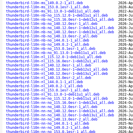
thunderbird-l10n-ms_149.0.2-1_all.deb
2026-Ap
thunderbird-l10n-ms_153.0.1esr-1_all.deb
2026-Au
thunderbird-l10n-ms_91.13.0-1~deb11u1_all.deb
2022-Au
thunderbird-l10n-nb-no_115.12.0-1~deb11u1_all.deb
2024-Ju
thunderbird-l10n-nb-no_115.16.0esr-1~deb12u1_all.deb
2024-Oc
thunderbird-l10n-nb-no_140.12.0esr-1_all.deb
2026-Ju
thunderbird-l10n-nb-no_140.12.0esr-1~deb12u1_all.deb
2026-Ju
thunderbird-l10n-nb-no_140.12.0esr-1~deb13u1_all.deb
2026-Ju
thunderbird-l10n-nb-no_140.13.0esr-2_all.deb
2026-Au
thunderbird-l10n-nb-no_144.0.1-1_all.deb
2025-No
thunderbird-l10n-nb-no_149.0.2-1_all.deb
2026-Ap
thunderbird-l10n-nb-no_153.0.1esr-1_all.deb
2026-Au
thunderbird-l10n-nb-no_91.13.0-1~deb11u1_all.deb
2022-Au
thunderbird-l10n-nl_115.12.0-1~deb11u1_all.deb
2024-Ju
thunderbird-l10n-nl_115.16.0esr-1~deb12u1_all.deb
2024-Oc
thunderbird-l10n-nl_140.12.0esr-1_all.deb
2026-Ju
thunderbird-l10n-nl_140.12.0esr-1~deb12u1_all.deb
2026-Ju
thunderbird-l10n-nl_140.12.0esr-1~deb13u1_all.deb
2026-Ju
thunderbird-l10n-nl_140.13.0esr-2_all.deb
2026-Au
thunderbird-l10n-nl_144.0.1-1_all.deb
2025-No
thunderbird-l10n-nl_149.0.2-1_all.deb
2026-Ap
thunderbird-l10n-nl_153.0.1esr-1_all.deb
2026-Au
thunderbird-l10n-nl_91.13.0-1~deb11u1_all.deb
2022-Au
thunderbird-l10n-nn-no_115.12.0-1~deb11u1_all.deb
2024-Ju
thunderbird-l10n-nn-no_115.16.0esr-1~deb12u1_all.deb
2024-Oc
thunderbird-l10n-nn-no_140.12.0esr-1_all.deb
2026-Ju
thunderbird-l10n-nn-no_140.12.0esr-1~deb12u1_all.deb
2026-Ju
thunderbird-l10n-nn-no_140.12.0esr-1~deb13u1_all.deb
2026-Ju
thunderbird-l10n-nn-no_140.13.0esr-2_all.deb
2026-Au
thunderbird-l10n-nn-no_144.0.1-1_all.deb
2025-No
thunderbird-l10n-nn-no_149.0.2-1_all.deb
2026-Ap
thunderbird-l10n-nn-no_153.0.1esr-1_all.deb
2026-Au