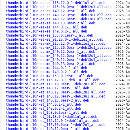
thunderbird-l10n-es-es_115.12.0-1~deb11u1_all.deb
2024-Ju
thunderbird-l10n-es-es_115.16.0esr-1~deb12u1_all.deb
2024-Oc
thunderbird-l10n-es-es_140.12.0esr-1_all.deb
2026-Ju
thunderbird-l10n-es-es_140.12.0esr-1~deb12u1_all.deb
2026-Ju
thunderbird-l10n-es-es_140.12.0esr-1~deb13u1_all.deb
2026-Ju
thunderbird-l10n-es-es_140.13.0esr-2_all.deb
2026-Au
thunderbird-l10n-es-es_144.0.1-1_all.deb
2025-No
thunderbird-l10n-es-es_149.0.2-1_all.deb
2026-Ap
thunderbird-l10n-es-es_153.0.1esr-1_all.deb
2026-Au
thunderbird-l10n-es-es_91.13.0-1~deb11u1_all.deb
2022-Au
thunderbird-l10n-es-mx_115.12.0-1~deb11u1_all.deb
2024-Ju
thunderbird-l10n-es-mx_115.16.0esr-1~deb12u1_all.deb
2024-Oc
thunderbird-l10n-es-mx_140.12.0esr-1_all.deb
2026-Ju
thunderbird-l10n-es-mx_140.12.0esr-1~deb12u1_all.deb
2026-Ju
thunderbird-l10n-es-mx_140.12.0esr-1~deb13u1_all.deb
2026-Ju
thunderbird-l10n-es-mx_140.13.0esr-2_all.deb
2026-Au
thunderbird-l10n-es-mx_144.0.1-1_all.deb
2025-No
thunderbird-l10n-es-mx_149.0.2-1_all.deb
2026-Ap
thunderbird-l10n-es-mx_153.0.1esr-1_all.deb
2026-Au
thunderbird-l10n-et_115.12.0-1~deb11u1_all.deb
2024-Ju
thunderbird-l10n-et_115.16.0esr-1~deb12u1_all.deb
2024-Oc
thunderbird-l10n-et_140.12.0esr-1_all.deb
2026-Ju
thunderbird-l10n-et_140.12.0esr-1~deb12u1_all.deb
2026-Ju
thunderbird-l10n-et_140.12.0esr-1~deb13u1_all.deb
2026-Ju
thunderbird-l10n-et_140.13.0esr-2_all.deb
2026-Au
thunderbird-l10n-et_144.0.1-1_all.deb
2025-No
thunderbird-l10n-et_149.0.2-1_all.deb
2026-Ap
thunderbird-l10n-et_153.0.1esr-1_all.deb
2026-Au
thunderbird-l10n-et_91.13.0-1~deb11u1_all.deb
2022-Au
thunderbird-l10n-eu_115.12.0-1~deb11u1_all.deb
2024-Ju
thunderbird-l10n-eu_115.16.0esr-1~deb12u1_all.deb
2024-Oc
thunderbird-l10n-eu_140.12.0esr-1_all.deb
2026-Ju