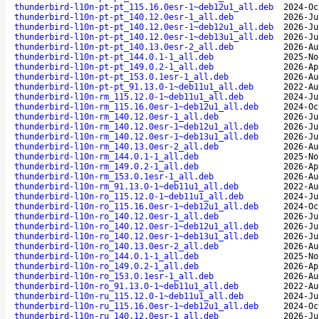
thunderbird-l10n-pt-pt_115.16.0esr-1~deb12u1_all.deb
2024-Oc
thunderbird-l10n-pt-pt_140.12.0esr-1_all.deb
2026-Ju
thunderbird-l10n-pt-pt_140.12.0esr-1~deb12u1_all.deb
2026-Ju
thunderbird-l10n-pt-pt_140.12.0esr-1~deb13u1_all.deb
2026-Ju
thunderbird-l10n-pt-pt_140.13.0esr-2_all.deb
2026-Au
thunderbird-l10n-pt-pt_144.0.1-1_all.deb
2025-No
thunderbird-l10n-pt-pt_149.0.2-1_all.deb
2026-Ap
thunderbird-l10n-pt-pt_153.0.1esr-1_all.deb
2026-Au
thunderbird-l10n-pt-pt_91.13.0-1~deb11u1_all.deb
2022-Au
thunderbird-l10n-rm_115.12.0-1~deb11u1_all.deb
2024-Ju
thunderbird-l10n-rm_115.16.0esr-1~deb12u1_all.deb
2024-Oc
thunderbird-l10n-rm_140.12.0esr-1_all.deb
2026-Ju
thunderbird-l10n-rm_140.12.0esr-1~deb12u1_all.deb
2026-Ju
thunderbird-l10n-rm_140.12.0esr-1~deb13u1_all.deb
2026-Ju
thunderbird-l10n-rm_140.13.0esr-2_all.deb
2026-Au
thunderbird-l10n-rm_144.0.1-1_all.deb
2025-No
thunderbird-l10n-rm_149.0.2-1_all.deb
2026-Ap
thunderbird-l10n-rm_153.0.1esr-1_all.deb
2026-Au
thunderbird-l10n-rm_91.13.0-1~deb11u1_all.deb
2022-Au
thunderbird-l10n-ro_115.12.0-1~deb11u1_all.deb
2024-Ju
thunderbird-l10n-ro_115.16.0esr-1~deb12u1_all.deb
2024-Oc
thunderbird-l10n-ro_140.12.0esr-1_all.deb
2026-Ju
thunderbird-l10n-ro_140.12.0esr-1~deb12u1_all.deb
2026-Ju
thunderbird-l10n-ro_140.12.0esr-1~deb13u1_all.deb
2026-Ju
thunderbird-l10n-ro_140.13.0esr-2_all.deb
2026-Au
thunderbird-l10n-ro_144.0.1-1_all.deb
2025-No
thunderbird-l10n-ro_149.0.2-1_all.deb
2026-Ap
thunderbird-l10n-ro_153.0.1esr-1_all.deb
2026-Au
thunderbird-l10n-ro_91.13.0-1~deb11u1_all.deb
2022-Au
thunderbird-l10n-ru_115.12.0-1~deb11u1_all.deb
2024-Ju
thunderbird-l10n-ru_115.16.0esr-1~deb12u1_all.deb
2024-Oc
thunderbird-l10n-ru_140.12.0esr-1_all.deb
2026-Ju