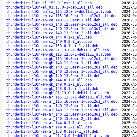
thunderbird-l10n-el_153.0.1esr-1_all.deb
2026-Au
thunderbird-l10n-el_91.13.0-1~deb11u1_all.deb
2022-Au
thunderbird-l10n-en-ca_115.12.0-1~deb11u1_all.deb
2024-Ju
thunderbird-l10n-en-ca_115.16.0esr-1~deb12u1_all.deb
2024-Oc
thunderbird-l10n-en-ca_140.12.0esr-1_all.deb
2026-Ju
thunderbird-l10n-en-ca_140.12.0esr-1~deb12u1_all.deb
2026-Ju
thunderbird-l10n-en-ca_140.12.0esr-1~deb13u1_all.deb
2026-Ju
thunderbird-l10n-en-ca_140.13.0esr-2_all.deb
2026-Au
thunderbird-l10n-en-ca_144.0.1-1_all.deb
2025-No
thunderbird-l10n-en-ca_149.0.2-1_all.deb
2026-Ap
thunderbird-l10n-en-ca_153.0.1esr-1_all.deb
2026-Au
thunderbird-l10n-en-ca_91.13.0-1~deb11u1_all.deb
2022-Au
thunderbird-l10n-en-gb_115.12.0-1~deb11u1_all.deb
2024-Ju
thunderbird-l10n-en-gb_115.16.0esr-1~deb12u1_all.deb
2024-Oc
thunderbird-l10n-en-gb_140.12.0esr-1_all.deb
2026-Ju
thunderbird-l10n-en-gb_140.12.0esr-1~deb12u1_all.deb
2026-Ju
thunderbird-l10n-en-gb_140.12.0esr-1~deb13u1_all.deb
2026-Ju
thunderbird-l10n-en-gb_140.13.0esr-2_all.deb
2026-Au
thunderbird-l10n-en-gb_144.0.1-1_all.deb
2025-No
thunderbird-l10n-en-gb_149.0.2-1_all.deb
2026-Ap
thunderbird-l10n-en-gb_153.0.1esr-1_all.deb
2026-Au
thunderbird-l10n-en-gb_91.13.0-1~deb11u1_all.deb
2022-Au
thunderbird-l10n-es-ar_115.12.0-1~deb11u1_all.deb
2024-Ju
thunderbird-l10n-es-ar_115.16.0esr-1~deb12u1_all.deb
2024-Oc
thunderbird-l10n-es-ar_140.12.0esr-1_all.deb
2026-Ju
thunderbird-l10n-es-ar_140.12.0esr-1~deb12u1_all.deb
2026-Ju
thunderbird-l10n-es-ar_140.12.0esr-1~deb13u1_all.deb
2026-Ju
thunderbird-l10n-es-ar_140.13.0esr-2_all.deb
2026-Au
thunderbird-l10n-es-ar_144.0.1-1_all.deb
2025-No
thunderbird-l10n-es-ar_149.0.2-1_all.deb
2026-Ap
thunderbird-l10n-es-ar_153.0.1esr-1_all.deb
2026-Au
thunderbird-l10n-es-ar_91.13.0-1~deb11u1_all.deb
2022-Au