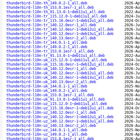
thunderbird-l10n-th_149.0.2-1_all.deb
2026-Ap
thunderbird-l10n-th_153.0.1esr-1_all.deb
2026-Au
thunderbird-l10n-th_91.13.0-1~deb11u1_all.deb
2022-Au
thunderbird-l10n-tr_115.12.0-1~deb11u1_all.deb
2024-Ju
thunderbird-l10n-tr_115.16.0esr-1~deb12u1_all.deb
2024-Oc
thunderbird-l10n-tr_140.12.0esr-1_all.deb
2026-Ju
thunderbird-l10n-tr_140.12.0esr-1~deb12u1_all.deb
2026-Ju
thunderbird-l10n-tr_140.12.0esr-1~deb13u1_all.deb
2026-Ju
thunderbird-l10n-tr_140.13.0esr-2_all.deb
2026-Au
thunderbird-l10n-tr_144.0.1-1_all.deb
2025-No
thunderbird-l10n-tr_149.0.2-1_all.deb
2026-Ap
thunderbird-l10n-tr_153.0.1esr-1_all.deb
2026-Au
thunderbird-l10n-tr_91.13.0-1~deb11u1_all.deb
2022-Au
thunderbird-l10n-uk_115.12.0-1~deb11u1_all.deb
2024-Ju
thunderbird-l10n-uk_115.16.0esr-1~deb12u1_all.deb
2024-Oc
thunderbird-l10n-uk_140.12.0esr-1_all.deb
2026-Ju
thunderbird-l10n-uk_140.12.0esr-1~deb12u1_all.deb
2026-Ju
thunderbird-l10n-uk_140.12.0esr-1~deb13u1_all.deb
2026-Ju
thunderbird-l10n-uk_140.13.0esr-2_all.deb
2026-Au
thunderbird-l10n-uk_144.0.1-1_all.deb
2025-No
thunderbird-l10n-uk_149.0.2-1_all.deb
2026-Ap
thunderbird-l10n-uk_153.0.1esr-1_all.deb
2026-Au
thunderbird-l10n-uk_91.13.0-1~deb11u1_all.deb
2022-Au
thunderbird-l10n-uz_115.12.0-1~deb11u1_all.deb
2024-Ju
thunderbird-l10n-uz_115.16.0esr-1~deb12u1_all.deb
2024-Oc
thunderbird-l10n-uz_140.12.0esr-1_all.deb
2026-Ju
thunderbird-l10n-uz_140.12.0esr-1~deb12u1_all.deb
2026-Ju
thunderbird-l10n-uz_140.12.0esr-1~deb13u1_all.deb
2026-Ju
thunderbird-l10n-uz_140.13.0esr-2_all.deb
2026-Au
thunderbird-l10n-uz_144.0.1-1_all.deb
2025-No
thunderbird-l10n-uz_149.0.2-1_all.deb
2026-Ap
thunderbird-l10n-uz_153.0.1esr-1_all.deb
2026-Au