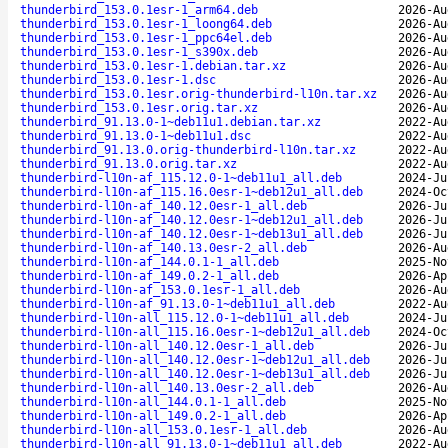
thunderbird_153.0.1esr-1_arm64.deb
2026-Au
thunderbird_153.0.1esr-1_loong64.deb
2026-Au
thunderbird_153.0.1esr-1_ppc64el.deb
2026-Au
thunderbird_153.0.1esr-1_s390x.deb
2026-Au
thunderbird_153.0.1esr-1.debian.tar.xz
2026-Au
thunderbird_153.0.1esr-1.dsc
2026-Au
thunderbird_153.0.1esr.orig-thunderbird-l10n.tar.xz
2026-Au
thunderbird_153.0.1esr.orig.tar.xz
2026-Au
thunderbird_91.13.0-1~deb11u1.debian.tar.xz
2022-Au
thunderbird_91.13.0-1~deb11u1.dsc
2022-Au
thunderbird_91.13.0.orig-thunderbird-l10n.tar.xz
2022-Au
thunderbird_91.13.0.orig.tar.xz
2022-Au
thunderbird-l10n-af_115.12.0-1~deb11u1_all.deb
2024-Ju
thunderbird-l10n-af_115.16.0esr-1~deb12u1_all.deb
2024-Oc
thunderbird-l10n-af_140.12.0esr-1_all.deb
2026-Ju
thunderbird-l10n-af_140.12.0esr-1~deb12u1_all.deb
2026-Ju
thunderbird-l10n-af_140.12.0esr-1~deb13u1_all.deb
2026-Ju
thunderbird-l10n-af_140.13.0esr-2_all.deb
2026-Au
thunderbird-l10n-af_144.0.1-1_all.deb
2025-No
thunderbird-l10n-af_149.0.2-1_all.deb
2026-Ap
thunderbird-l10n-af_153.0.1esr-1_all.deb
2026-Au
thunderbird-l10n-af_91.13.0-1~deb11u1_all.deb
2022-Au
thunderbird-l10n-all_115.12.0-1~deb11u1_all.deb
2024-Ju
thunderbird-l10n-all_115.16.0esr-1~deb12u1_all.deb
2024-Oc
thunderbird-l10n-all_140.12.0esr-1_all.deb
2026-Ju
thunderbird-l10n-all_140.12.0esr-1~deb12u1_all.deb
2026-Ju
thunderbird-l10n-all_140.12.0esr-1~deb13u1_all.deb
2026-Ju
thunderbird-l10n-all_140.13.0esr-2_all.deb
2026-Au
thunderbird-l10n-all_144.0.1-1_all.deb
2025-No
thunderbird-l10n-all_149.0.2-1_all.deb
2026-Ap
thunderbird-l10n-all_153.0.1esr-1_all.deb
2026-Au
thunderbird-l10n-all_91.13.0-1~deb11u1_all.deb
2022-Au