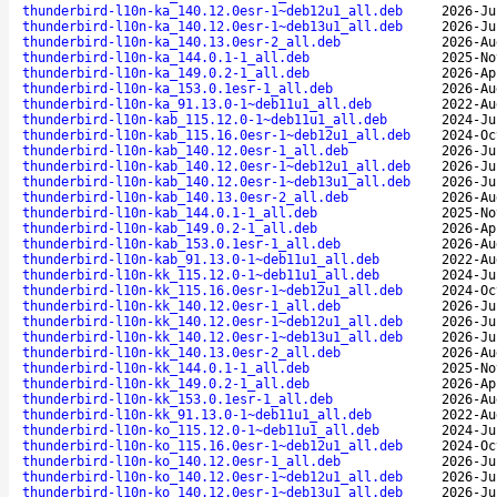
thunderbird-l10n-ka_140.12.0esr-1~deb12u1_all.deb
2026-Ju
thunderbird-l10n-ka_140.12.0esr-1~deb13u1_all.deb
2026-Ju
thunderbird-l10n-ka_140.13.0esr-2_all.deb
2026-Au
thunderbird-l10n-ka_144.0.1-1_all.deb
2025-No
thunderbird-l10n-ka_149.0.2-1_all.deb
2026-Ap
thunderbird-l10n-ka_153.0.1esr-1_all.deb
2026-Au
thunderbird-l10n-ka_91.13.0-1~deb11u1_all.deb
2022-Au
thunderbird-l10n-kab_115.12.0-1~deb11u1_all.deb
2024-Ju
thunderbird-l10n-kab_115.16.0esr-1~deb12u1_all.deb
2024-Oc
thunderbird-l10n-kab_140.12.0esr-1_all.deb
2026-Ju
thunderbird-l10n-kab_140.12.0esr-1~deb12u1_all.deb
2026-Ju
thunderbird-l10n-kab_140.12.0esr-1~deb13u1_all.deb
2026-Ju
thunderbird-l10n-kab_140.13.0esr-2_all.deb
2026-Au
thunderbird-l10n-kab_144.0.1-1_all.deb
2025-No
thunderbird-l10n-kab_149.0.2-1_all.deb
2026-Ap
thunderbird-l10n-kab_153.0.1esr-1_all.deb
2026-Au
thunderbird-l10n-kab_91.13.0-1~deb11u1_all.deb
2022-Au
thunderbird-l10n-kk_115.12.0-1~deb11u1_all.deb
2024-Ju
thunderbird-l10n-kk_115.16.0esr-1~deb12u1_all.deb
2024-Oc
thunderbird-l10n-kk_140.12.0esr-1_all.deb
2026-Ju
thunderbird-l10n-kk_140.12.0esr-1~deb12u1_all.deb
2026-Ju
thunderbird-l10n-kk_140.12.0esr-1~deb13u1_all.deb
2026-Ju
thunderbird-l10n-kk_140.13.0esr-2_all.deb
2026-Au
thunderbird-l10n-kk_144.0.1-1_all.deb
2025-No
thunderbird-l10n-kk_149.0.2-1_all.deb
2026-Ap
thunderbird-l10n-kk_153.0.1esr-1_all.deb
2026-Au
thunderbird-l10n-kk_91.13.0-1~deb11u1_all.deb
2022-Au
thunderbird-l10n-ko_115.12.0-1~deb11u1_all.deb
2024-Ju
thunderbird-l10n-ko_115.16.0esr-1~deb12u1_all.deb
2024-Oc
thunderbird-l10n-ko_140.12.0esr-1_all.deb
2026-Ju
thunderbird-l10n-ko_140.12.0esr-1~deb12u1_all.deb
2026-Ju
thunderbird-l10n-ko_140.12.0esr-1~deb13u1_all.deb
2026-Ju