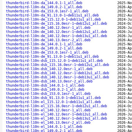
thunderbird-l10n-da_144.0.1-1_all.deb
2025-No
thunderbird-l10n-da_149.0.2-1_all.deb
2026-Ap
thunderbird-l10n-da_153.0.1esr-1_all.deb
2026-Au
thunderbird-l10n-da_91.13.0-1~deb11u1_all.deb
2022-Au
thunderbird-l10n-de_115.12.0-1~deb11u1_all.deb
2024-Ju
thunderbird-l10n-de_115.16.0esr-1~deb12u1_all.deb
2024-Oc
thunderbird-l10n-de_140.12.0esr-1_all.deb
2026-Ju
thunderbird-l10n-de_140.12.0esr-1~deb12u1_all.deb
2026-Ju
thunderbird-l10n-de_140.12.0esr-1~deb13u1_all.deb
2026-Ju
thunderbird-l10n-de_140.13.0esr-2_all.deb
2026-Au
thunderbird-l10n-de_144.0.1-1_all.deb
2025-No
thunderbird-l10n-de_149.0.2-1_all.deb
2026-Ap
thunderbird-l10n-de_153.0.1esr-1_all.deb
2026-Au
thunderbird-l10n-de_91.13.0-1~deb11u1_all.deb
2022-Au
thunderbird-l10n-dsb_115.12.0-1~deb11u1_all.deb
2024-Ju
thunderbird-l10n-dsb_115.16.0esr-1~deb12u1_all.deb
2024-Oc
thunderbird-l10n-dsb_140.12.0esr-1_all.deb
2026-Ju
thunderbird-l10n-dsb_140.12.0esr-1~deb12u1_all.deb
2026-Ju
thunderbird-l10n-dsb_140.12.0esr-1~deb13u1_all.deb
2026-Ju
thunderbird-l10n-dsb_140.13.0esr-2_all.deb
2026-Au
thunderbird-l10n-dsb_144.0.1-1_all.deb
2025-No
thunderbird-l10n-dsb_149.0.2-1_all.deb
2026-Ap
thunderbird-l10n-dsb_153.0.1esr-1_all.deb
2026-Au
thunderbird-l10n-dsb_91.13.0-1~deb11u1_all.deb
2022-Au
thunderbird-l10n-el_115.12.0-1~deb11u1_all.deb
2024-Ju
thunderbird-l10n-el_115.16.0esr-1~deb12u1_all.deb
2024-Oc
thunderbird-l10n-el_140.12.0esr-1_all.deb
2026-Ju
thunderbird-l10n-el_140.12.0esr-1~deb12u1_all.deb
2026-Ju
thunderbird-l10n-el_140.12.0esr-1~deb13u1_all.deb
2026-Ju
thunderbird-l10n-el_140.13.0esr-2_all.deb
2026-Au
thunderbird-l10n-el_144.0.1-1_all.deb
2025-No
thunderbird-l10n-el_149.0.2-1_all.deb
2026-Ap