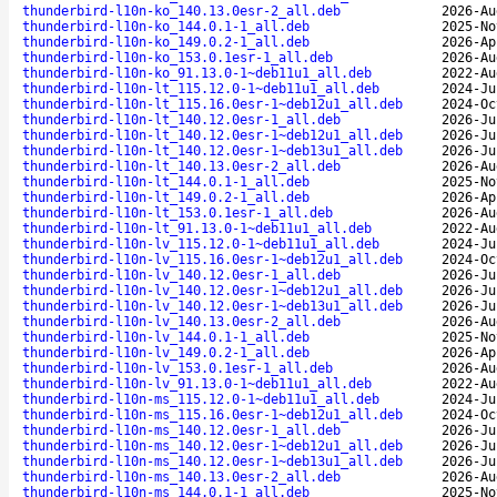
thunderbird-l10n-ko_140.13.0esr-2_all.deb
2026-Au
thunderbird-l10n-ko_144.0.1-1_all.deb
2025-No
thunderbird-l10n-ko_149.0.2-1_all.deb
2026-Ap
thunderbird-l10n-ko_153.0.1esr-1_all.deb
2026-Au
thunderbird-l10n-ko_91.13.0-1~deb11u1_all.deb
2022-Au
thunderbird-l10n-lt_115.12.0-1~deb11u1_all.deb
2024-Ju
thunderbird-l10n-lt_115.16.0esr-1~deb12u1_all.deb
2024-Oc
thunderbird-l10n-lt_140.12.0esr-1_all.deb
2026-Ju
thunderbird-l10n-lt_140.12.0esr-1~deb12u1_all.deb
2026-Ju
thunderbird-l10n-lt_140.12.0esr-1~deb13u1_all.deb
2026-Ju
thunderbird-l10n-lt_140.13.0esr-2_all.deb
2026-Au
thunderbird-l10n-lt_144.0.1-1_all.deb
2025-No
thunderbird-l10n-lt_149.0.2-1_all.deb
2026-Ap
thunderbird-l10n-lt_153.0.1esr-1_all.deb
2026-Au
thunderbird-l10n-lt_91.13.0-1~deb11u1_all.deb
2022-Au
thunderbird-l10n-lv_115.12.0-1~deb11u1_all.deb
2024-Ju
thunderbird-l10n-lv_115.16.0esr-1~deb12u1_all.deb
2024-Oc
thunderbird-l10n-lv_140.12.0esr-1_all.deb
2026-Ju
thunderbird-l10n-lv_140.12.0esr-1~deb12u1_all.deb
2026-Ju
thunderbird-l10n-lv_140.12.0esr-1~deb13u1_all.deb
2026-Ju
thunderbird-l10n-lv_140.13.0esr-2_all.deb
2026-Au
thunderbird-l10n-lv_144.0.1-1_all.deb
2025-No
thunderbird-l10n-lv_149.0.2-1_all.deb
2026-Ap
thunderbird-l10n-lv_153.0.1esr-1_all.deb
2026-Au
thunderbird-l10n-lv_91.13.0-1~deb11u1_all.deb
2022-Au
thunderbird-l10n-ms_115.12.0-1~deb11u1_all.deb
2024-Ju
thunderbird-l10n-ms_115.16.0esr-1~deb12u1_all.deb
2024-Oc
thunderbird-l10n-ms_140.12.0esr-1_all.deb
2026-Ju
thunderbird-l10n-ms_140.12.0esr-1~deb12u1_all.deb
2026-Ju
thunderbird-l10n-ms_140.12.0esr-1~deb13u1_all.deb
2026-Ju
thunderbird-l10n-ms_140.13.0esr-2_all.deb
2026-Au
thunderbird-l10n-ms_144.0.1-1_all.deb
2025-No