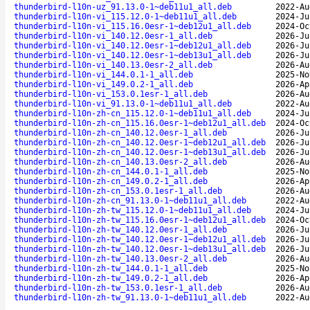
thunderbird-l10n-uz_91.13.0-1~deb11u1_all.deb
2022-Au
thunderbird-l10n-vi_115.12.0-1~deb11u1_all.deb
2024-Ju
thunderbird-l10n-vi_115.16.0esr-1~deb12u1_all.deb
2024-Oc
thunderbird-l10n-vi_140.12.0esr-1_all.deb
2026-Ju
thunderbird-l10n-vi_140.12.0esr-1~deb12u1_all.deb
2026-Ju
thunderbird-l10n-vi_140.12.0esr-1~deb13u1_all.deb
2026-Ju
thunderbird-l10n-vi_140.13.0esr-2_all.deb
2026-Au
thunderbird-l10n-vi_144.0.1-1_all.deb
2025-No
thunderbird-l10n-vi_149.0.2-1_all.deb
2026-Ap
thunderbird-l10n-vi_153.0.1esr-1_all.deb
2026-Au
thunderbird-l10n-vi_91.13.0-1~deb11u1_all.deb
2022-Au
thunderbird-l10n-zh-cn_115.12.0-1~deb11u1_all.deb
2024-Ju
thunderbird-l10n-zh-cn_115.16.0esr-1~deb12u1_all.deb
2024-Oc
thunderbird-l10n-zh-cn_140.12.0esr-1_all.deb
2026-Ju
thunderbird-l10n-zh-cn_140.12.0esr-1~deb12u1_all.deb
2026-Ju
thunderbird-l10n-zh-cn_140.12.0esr-1~deb13u1_all.deb
2026-Ju
thunderbird-l10n-zh-cn_140.13.0esr-2_all.deb
2026-Au
thunderbird-l10n-zh-cn_144.0.1-1_all.deb
2025-No
thunderbird-l10n-zh-cn_149.0.2-1_all.deb
2026-Ap
thunderbird-l10n-zh-cn_153.0.1esr-1_all.deb
2026-Au
thunderbird-l10n-zh-cn_91.13.0-1~deb11u1_all.deb
2022-Au
thunderbird-l10n-zh-tw_115.12.0-1~deb11u1_all.deb
2024-Ju
thunderbird-l10n-zh-tw_115.16.0esr-1~deb12u1_all.deb
2024-Oc
thunderbird-l10n-zh-tw_140.12.0esr-1_all.deb
2026-Ju
thunderbird-l10n-zh-tw_140.12.0esr-1~deb12u1_all.deb
2026-Ju
thunderbird-l10n-zh-tw_140.12.0esr-1~deb13u1_all.deb
2026-Ju
thunderbird-l10n-zh-tw_140.13.0esr-2_all.deb
2026-Au
thunderbird-l10n-zh-tw_144.0.1-1_all.deb
2025-No
thunderbird-l10n-zh-tw_149.0.2-1_all.deb
2026-Ap
thunderbird-l10n-zh-tw_153.0.1esr-1_all.deb
2026-Au
thunderbird-l10n-zh-tw_91.13.0-1~deb11u1_all.deb
2022-Au