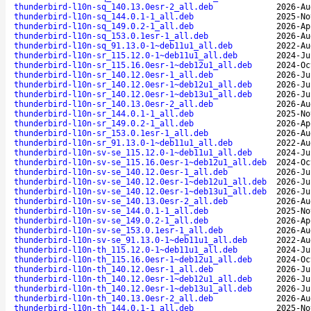
thunderbird-l10n-sq_140.13.0esr-2_all.deb
2026-Au
thunderbird-l10n-sq_144.0.1-1_all.deb
2025-No
thunderbird-l10n-sq_149.0.2-1_all.deb
2026-Ap
thunderbird-l10n-sq_153.0.1esr-1_all.deb
2026-Au
thunderbird-l10n-sq_91.13.0-1~deb11u1_all.deb
2022-Au
thunderbird-l10n-sr_115.12.0-1~deb11u1_all.deb
2024-Ju
thunderbird-l10n-sr_115.16.0esr-1~deb12u1_all.deb
2024-Oc
thunderbird-l10n-sr_140.12.0esr-1_all.deb
2026-Ju
thunderbird-l10n-sr_140.12.0esr-1~deb12u1_all.deb
2026-Ju
thunderbird-l10n-sr_140.12.0esr-1~deb13u1_all.deb
2026-Ju
thunderbird-l10n-sr_140.13.0esr-2_all.deb
2026-Au
thunderbird-l10n-sr_144.0.1-1_all.deb
2025-No
thunderbird-l10n-sr_149.0.2-1_all.deb
2026-Ap
thunderbird-l10n-sr_153.0.1esr-1_all.deb
2026-Au
thunderbird-l10n-sr_91.13.0-1~deb11u1_all.deb
2022-Au
thunderbird-l10n-sv-se_115.12.0-1~deb11u1_all.deb
2024-Ju
thunderbird-l10n-sv-se_115.16.0esr-1~deb12u1_all.deb
2024-Oc
thunderbird-l10n-sv-se_140.12.0esr-1_all.deb
2026-Ju
thunderbird-l10n-sv-se_140.12.0esr-1~deb12u1_all.deb
2026-Ju
thunderbird-l10n-sv-se_140.12.0esr-1~deb13u1_all.deb
2026-Ju
thunderbird-l10n-sv-se_140.13.0esr-2_all.deb
2026-Au
thunderbird-l10n-sv-se_144.0.1-1_all.deb
2025-No
thunderbird-l10n-sv-se_149.0.2-1_all.deb
2026-Ap
thunderbird-l10n-sv-se_153.0.1esr-1_all.deb
2026-Au
thunderbird-l10n-sv-se_91.13.0-1~deb11u1_all.deb
2022-Au
thunderbird-l10n-th_115.12.0-1~deb11u1_all.deb
2024-Ju
thunderbird-l10n-th_115.16.0esr-1~deb12u1_all.deb
2024-Oc
thunderbird-l10n-th_140.12.0esr-1_all.deb
2026-Ju
thunderbird-l10n-th_140.12.0esr-1~deb12u1_all.deb
2026-Ju
thunderbird-l10n-th_140.12.0esr-1~deb13u1_all.deb
2026-Ju
thunderbird-l10n-th_140.13.0esr-2_all.deb
2026-Au
thunderbird-l10n-th_144.0.1-1_all.deb
2025-No