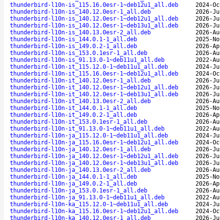
thunderbird-l10n-is_115.16.0esr-1~deb12u1_all.deb
2024-Oc
thunderbird-l10n-is_140.12.0esr-1_all.deb
2026-Ju
thunderbird-l10n-is_140.12.0esr-1~deb12u1_all.deb
2026-Ju
thunderbird-l10n-is_140.12.0esr-1~deb13u1_all.deb
2026-Ju
thunderbird-l10n-is_140.13.0esr-2_all.deb
2026-Au
thunderbird-l10n-is_144.0.1-1_all.deb
2025-No
thunderbird-l10n-is_149.0.2-1_all.deb
2026-Ap
thunderbird-l10n-is_153.0.1esr-1_all.deb
2026-Au
thunderbird-l10n-is_91.13.0-1~deb11u1_all.deb
2022-Au
thunderbird-l10n-it_115.12.0-1~deb11u1_all.deb
2024-Ju
thunderbird-l10n-it_115.16.0esr-1~deb12u1_all.deb
2024-Oc
thunderbird-l10n-it_140.12.0esr-1_all.deb
2026-Ju
thunderbird-l10n-it_140.12.0esr-1~deb12u1_all.deb
2026-Ju
thunderbird-l10n-it_140.12.0esr-1~deb13u1_all.deb
2026-Ju
thunderbird-l10n-it_140.13.0esr-2_all.deb
2026-Au
thunderbird-l10n-it_144.0.1-1_all.deb
2025-No
thunderbird-l10n-it_149.0.2-1_all.deb
2026-Ap
thunderbird-l10n-it_153.0.1esr-1_all.deb
2026-Au
thunderbird-l10n-it_91.13.0-1~deb11u1_all.deb
2022-Au
thunderbird-l10n-ja_115.12.0-1~deb11u1_all.deb
2024-Ju
thunderbird-l10n-ja_115.16.0esr-1~deb12u1_all.deb
2024-Oc
thunderbird-l10n-ja_140.12.0esr-1_all.deb
2026-Ju
thunderbird-l10n-ja_140.12.0esr-1~deb12u1_all.deb
2026-Ju
thunderbird-l10n-ja_140.12.0esr-1~deb13u1_all.deb
2026-Ju
thunderbird-l10n-ja_140.13.0esr-2_all.deb
2026-Au
thunderbird-l10n-ja_144.0.1-1_all.deb
2025-No
thunderbird-l10n-ja_149.0.2-1_all.deb
2026-Ap
thunderbird-l10n-ja_153.0.1esr-1_all.deb
2026-Au
thunderbird-l10n-ja_91.13.0-1~deb11u1_all.deb
2022-Au
thunderbird-l10n-ka_115.12.0-1~deb11u1_all.deb
2024-Ju
thunderbird-l10n-ka_115.16.0esr-1~deb12u1_all.deb
2024-Oc
thunderbird-l10n-ka_140.12.0esr-1_all.deb
2026-Ju