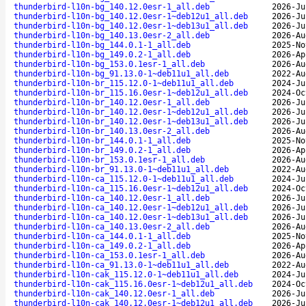
thunderbird-l10n-bg_140.12.0esr-1_all.deb
2026-Ju
thunderbird-l10n-bg_140.12.0esr-1~deb12u1_all.deb
2026-Ju
thunderbird-l10n-bg_140.12.0esr-1~deb13u1_all.deb
2026-Ju
thunderbird-l10n-bg_140.13.0esr-2_all.deb
2026-Au
thunderbird-l10n-bg_144.0.1-1_all.deb
2025-No
thunderbird-l10n-bg_149.0.2-1_all.deb
2026-Ap
thunderbird-l10n-bg_153.0.1esr-1_all.deb
2026-Au
thunderbird-l10n-bg_91.13.0-1~deb11u1_all.deb
2022-Au
thunderbird-l10n-br_115.12.0-1~deb11u1_all.deb
2024-Ju
thunderbird-l10n-br_115.16.0esr-1~deb12u1_all.deb
2024-Oc
thunderbird-l10n-br_140.12.0esr-1_all.deb
2026-Ju
thunderbird-l10n-br_140.12.0esr-1~deb12u1_all.deb
2026-Ju
thunderbird-l10n-br_140.12.0esr-1~deb13u1_all.deb
2026-Ju
thunderbird-l10n-br_140.13.0esr-2_all.deb
2026-Au
thunderbird-l10n-br_144.0.1-1_all.deb
2025-No
thunderbird-l10n-br_149.0.2-1_all.deb
2026-Ap
thunderbird-l10n-br_153.0.1esr-1_all.deb
2026-Au
thunderbird-l10n-br_91.13.0-1~deb11u1_all.deb
2022-Au
thunderbird-l10n-ca_115.12.0-1~deb11u1_all.deb
2024-Ju
thunderbird-l10n-ca_115.16.0esr-1~deb12u1_all.deb
2024-Oc
thunderbird-l10n-ca_140.12.0esr-1_all.deb
2026-Ju
thunderbird-l10n-ca_140.12.0esr-1~deb12u1_all.deb
2026-Ju
thunderbird-l10n-ca_140.12.0esr-1~deb13u1_all.deb
2026-Ju
thunderbird-l10n-ca_140.13.0esr-2_all.deb
2026-Au
thunderbird-l10n-ca_144.0.1-1_all.deb
2025-No
thunderbird-l10n-ca_149.0.2-1_all.deb
2026-Ap
thunderbird-l10n-ca_153.0.1esr-1_all.deb
2026-Au
thunderbird-l10n-ca_91.13.0-1~deb11u1_all.deb
2022-Au
thunderbird-l10n-cak_115.12.0-1~deb11u1_all.deb
2024-Ju
thunderbird-l10n-cak_115.16.0esr-1~deb12u1_all.deb
2024-Oc
thunderbird-l10n-cak_140.12.0esr-1_all.deb
2026-Ju
thunderbird-l10n-cak_140.12.0esr-1~deb12u1_all.deb
2026-Ju