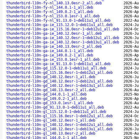
thunderbird-l10n-fy-nl_140.13.0esr-2_all.deb
2026-Au
thunderbird-l10n-fy-nl_144.0.1-1_all.deb
2025-No
thunderbird-l10n-fy-nl_149.0.2-1_all.deb
2026-Ap
thunderbird-l10n-fy-nl_153.0.1esr-1_all.deb
2026-Au
thunderbird-l10n-fy-nl_91.13.0-1~deb11u1_all.deb
2022-Au
thunderbird-l10n-ga-ie_115.12.0-1~deb11u1_all.deb
2024-Ju
thunderbird-l10n-ga-ie_115.16.0esr-1~deb12u1_all.deb
2024-Oc
thunderbird-l10n-ga-ie_140.12.0esr-1_all.deb
2026-Ju
thunderbird-l10n-ga-ie_140.12.0esr-1~deb12u1_all.deb
2026-Ju
thunderbird-l10n-ga-ie_140.12.0esr-1~deb13u1_all.deb
2026-Ju
thunderbird-l10n-ga-ie_140.13.0esr-2_all.deb
2026-Au
thunderbird-l10n-ga-ie_144.0.1-1_all.deb
2025-No
thunderbird-l10n-ga-ie_149.0.2-1_all.deb
2026-Ap
thunderbird-l10n-ga-ie_153.0.1esr-1_all.deb
2026-Au
thunderbird-l10n-ga-ie_91.13.0-1~deb11u1_all.deb
2022-Au
thunderbird-l10n-gd_115.12.0-1~deb11u1_all.deb
2024-Ju
thunderbird-l10n-gd_115.16.0esr-1~deb12u1_all.deb
2024-Oc
thunderbird-l10n-gd_140.12.0esr-1_all.deb
2026-Ju
thunderbird-l10n-gd_140.12.0esr-1~deb12u1_all.deb
2026-Ju
thunderbird-l10n-gd_140.12.0esr-1~deb13u1_all.deb
2026-Ju
thunderbird-l10n-gd_140.13.0esr-2_all.deb
2026-Au
thunderbird-l10n-gd_144.0.1-1_all.deb
2025-No
thunderbird-l10n-gd_149.0.2-1_all.deb
2026-Ap
thunderbird-l10n-gd_153.0.1esr-1_all.deb
2026-Au
thunderbird-l10n-gd_91.13.0-1~deb11u1_all.deb
2022-Au
thunderbird-l10n-gl_115.12.0-1~deb11u1_all.deb
2024-Ju
thunderbird-l10n-gl_115.16.0esr-1~deb12u1_all.deb
2024-Oc
thunderbird-l10n-gl_140.12.0esr-1_all.deb
2026-Ju
thunderbird-l10n-gl_140.12.0esr-1~deb12u1_all.deb
2026-Ju
thunderbird-l10n-gl_140.12.0esr-1~deb13u1_all.deb
2026-Ju
thunderbird-l10n-gl_140.13.0esr-2_all.deb
2026-Au
thunderbird-l10n-gl_144.0.1-1_all.deb
2025-No