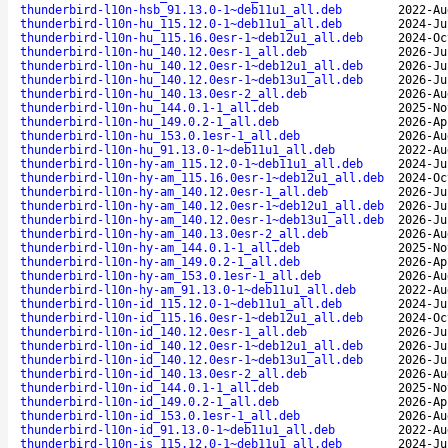
thunderbird-l10n-hsb_91.13.0-1~deb11u1_all.deb
2022-Au
thunderbird-l10n-hu_115.12.0-1~deb11u1_all.deb
2024-Ju
thunderbird-l10n-hu_115.16.0esr-1~deb12u1_all.deb
2024-Oc
thunderbird-l10n-hu_140.12.0esr-1_all.deb
2026-Ju
thunderbird-l10n-hu_140.12.0esr-1~deb12u1_all.deb
2026-Ju
thunderbird-l10n-hu_140.12.0esr-1~deb13u1_all.deb
2026-Ju
thunderbird-l10n-hu_140.13.0esr-2_all.deb
2026-Au
thunderbird-l10n-hu_144.0.1-1_all.deb
2025-No
thunderbird-l10n-hu_149.0.2-1_all.deb
2026-Ap
thunderbird-l10n-hu_153.0.1esr-1_all.deb
2026-Au
thunderbird-l10n-hu_91.13.0-1~deb11u1_all.deb
2022-Au
thunderbird-l10n-hy-am_115.12.0-1~deb11u1_all.deb
2024-Ju
thunderbird-l10n-hy-am_115.16.0esr-1~deb12u1_all.deb
2024-Oc
thunderbird-l10n-hy-am_140.12.0esr-1_all.deb
2026-Ju
thunderbird-l10n-hy-am_140.12.0esr-1~deb12u1_all.deb
2026-Ju
thunderbird-l10n-hy-am_140.12.0esr-1~deb13u1_all.deb
2026-Ju
thunderbird-l10n-hy-am_140.13.0esr-2_all.deb
2026-Au
thunderbird-l10n-hy-am_144.0.1-1_all.deb
2025-No
thunderbird-l10n-hy-am_149.0.2-1_all.deb
2026-Ap
thunderbird-l10n-hy-am_153.0.1esr-1_all.deb
2026-Au
thunderbird-l10n-hy-am_91.13.0-1~deb11u1_all.deb
2022-Au
thunderbird-l10n-id_115.12.0-1~deb11u1_all.deb
2024-Ju
thunderbird-l10n-id_115.16.0esr-1~deb12u1_all.deb
2024-Oc
thunderbird-l10n-id_140.12.0esr-1_all.deb
2026-Ju
thunderbird-l10n-id_140.12.0esr-1~deb12u1_all.deb
2026-Ju
thunderbird-l10n-id_140.12.0esr-1~deb13u1_all.deb
2026-Ju
thunderbird-l10n-id_140.13.0esr-2_all.deb
2026-Au
thunderbird-l10n-id_144.0.1-1_all.deb
2025-No
thunderbird-l10n-id_149.0.2-1_all.deb
2026-Ap
thunderbird-l10n-id_153.0.1esr-1_all.deb
2026-Au
thunderbird-l10n-id_91.13.0-1~deb11u1_all.deb
2022-Au
thunderbird-l10n-is_115.12.0-1~deb11u1_all.deb
2024-Ju