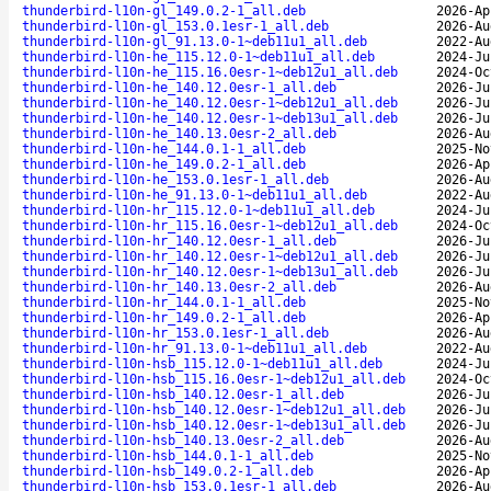
thunderbird-l10n-gl_149.0.2-1_all.deb
2026-Ap
thunderbird-l10n-gl_153.0.1esr-1_all.deb
2026-Au
thunderbird-l10n-gl_91.13.0-1~deb11u1_all.deb
2022-Au
thunderbird-l10n-he_115.12.0-1~deb11u1_all.deb
2024-Ju
thunderbird-l10n-he_115.16.0esr-1~deb12u1_all.deb
2024-Oc
thunderbird-l10n-he_140.12.0esr-1_all.deb
2026-Ju
thunderbird-l10n-he_140.12.0esr-1~deb12u1_all.deb
2026-Ju
thunderbird-l10n-he_140.12.0esr-1~deb13u1_all.deb
2026-Ju
thunderbird-l10n-he_140.13.0esr-2_all.deb
2026-Au
thunderbird-l10n-he_144.0.1-1_all.deb
2025-No
thunderbird-l10n-he_149.0.2-1_all.deb
2026-Ap
thunderbird-l10n-he_153.0.1esr-1_all.deb
2026-Au
thunderbird-l10n-he_91.13.0-1~deb11u1_all.deb
2022-Au
thunderbird-l10n-hr_115.12.0-1~deb11u1_all.deb
2024-Ju
thunderbird-l10n-hr_115.16.0esr-1~deb12u1_all.deb
2024-Oc
thunderbird-l10n-hr_140.12.0esr-1_all.deb
2026-Ju
thunderbird-l10n-hr_140.12.0esr-1~deb12u1_all.deb
2026-Ju
thunderbird-l10n-hr_140.12.0esr-1~deb13u1_all.deb
2026-Ju
thunderbird-l10n-hr_140.13.0esr-2_all.deb
2026-Au
thunderbird-l10n-hr_144.0.1-1_all.deb
2025-No
thunderbird-l10n-hr_149.0.2-1_all.deb
2026-Ap
thunderbird-l10n-hr_153.0.1esr-1_all.deb
2026-Au
thunderbird-l10n-hr_91.13.0-1~deb11u1_all.deb
2022-Au
thunderbird-l10n-hsb_115.12.0-1~deb11u1_all.deb
2024-Ju
thunderbird-l10n-hsb_115.16.0esr-1~deb12u1_all.deb
2024-Oc
thunderbird-l10n-hsb_140.12.0esr-1_all.deb
2026-Ju
thunderbird-l10n-hsb_140.12.0esr-1~deb12u1_all.deb
2026-Ju
thunderbird-l10n-hsb_140.12.0esr-1~deb13u1_all.deb
2026-Ju
thunderbird-l10n-hsb_140.13.0esr-2_all.deb
2026-Au
thunderbird-l10n-hsb_144.0.1-1_all.deb
2025-No
thunderbird-l10n-hsb_149.0.2-1_all.deb
2026-Ap
thunderbird-l10n-hsb_153.0.1esr-1_all.deb
2026-Au