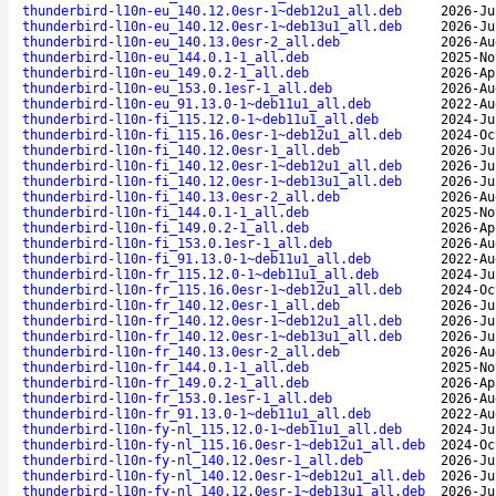
thunderbird-l10n-eu_140.12.0esr-1~deb12u1_all.deb
2026-Ju
thunderbird-l10n-eu_140.12.0esr-1~deb13u1_all.deb
2026-Ju
thunderbird-l10n-eu_140.13.0esr-2_all.deb
2026-Au
thunderbird-l10n-eu_144.0.1-1_all.deb
2025-No
thunderbird-l10n-eu_149.0.2-1_all.deb
2026-Ap
thunderbird-l10n-eu_153.0.1esr-1_all.deb
2026-Au
thunderbird-l10n-eu_91.13.0-1~deb11u1_all.deb
2022-Au
thunderbird-l10n-fi_115.12.0-1~deb11u1_all.deb
2024-Ju
thunderbird-l10n-fi_115.16.0esr-1~deb12u1_all.deb
2024-Oc
thunderbird-l10n-fi_140.12.0esr-1_all.deb
2026-Ju
thunderbird-l10n-fi_140.12.0esr-1~deb12u1_all.deb
2026-Ju
thunderbird-l10n-fi_140.12.0esr-1~deb13u1_all.deb
2026-Ju
thunderbird-l10n-fi_140.13.0esr-2_all.deb
2026-Au
thunderbird-l10n-fi_144.0.1-1_all.deb
2025-No
thunderbird-l10n-fi_149.0.2-1_all.deb
2026-Ap
thunderbird-l10n-fi_153.0.1esr-1_all.deb
2026-Au
thunderbird-l10n-fi_91.13.0-1~deb11u1_all.deb
2022-Au
thunderbird-l10n-fr_115.12.0-1~deb11u1_all.deb
2024-Ju
thunderbird-l10n-fr_115.16.0esr-1~deb12u1_all.deb
2024-Oc
thunderbird-l10n-fr_140.12.0esr-1_all.deb
2026-Ju
thunderbird-l10n-fr_140.12.0esr-1~deb12u1_all.deb
2026-Ju
thunderbird-l10n-fr_140.12.0esr-1~deb13u1_all.deb
2026-Ju
thunderbird-l10n-fr_140.13.0esr-2_all.deb
2026-Au
thunderbird-l10n-fr_144.0.1-1_all.deb
2025-No
thunderbird-l10n-fr_149.0.2-1_all.deb
2026-Ap
thunderbird-l10n-fr_153.0.1esr-1_all.deb
2026-Au
thunderbird-l10n-fr_91.13.0-1~deb11u1_all.deb
2022-Au
thunderbird-l10n-fy-nl_115.12.0-1~deb11u1_all.deb
2024-Ju
thunderbird-l10n-fy-nl_115.16.0esr-1~deb12u1_all.deb
2024-Oc
thunderbird-l10n-fy-nl_140.12.0esr-1_all.deb
2026-Ju
thunderbird-l10n-fy-nl_140.12.0esr-1~deb12u1_all.deb
2026-Ju
thunderbird-l10n-fy-nl_140.12.0esr-1~deb13u1_all.deb
2026-Ju