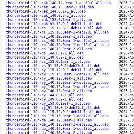
thunderbird-l10n-cak_140.12.0esr-1~deb13u1_all.deb
2026-Ju
thunderbird-l10n-cak_140.13.0esr-2_all.deb
2026-Au
thunderbird-l10n-cak_144.0.1-1_all.deb
2025-No
thunderbird-l10n-cak_149.0.2-1_all.deb
2026-Ap
thunderbird-l10n-cak_153.0.1esr-1_all.deb
2026-Au
thunderbird-l10n-cak_91.13.0-1~deb11u1_all.deb
2022-Au
thunderbird-l10n-cs_115.12.0-1~deb11u1_all.deb
2024-Ju
thunderbird-l10n-cs_115.16.0esr-1~deb12u1_all.deb
2024-Oc
thunderbird-l10n-cs_140.12.0esr-1_all.deb
2026-Ju
thunderbird-l10n-cs_140.12.0esr-1~deb12u1_all.deb
2026-Ju
thunderbird-l10n-cs_140.12.0esr-1~deb13u1_all.deb
2026-Ju
thunderbird-l10n-cs_140.13.0esr-2_all.deb
2026-Au
thunderbird-l10n-cs_144.0.1-1_all.deb
2025-No
thunderbird-l10n-cs_149.0.2-1_all.deb
2026-Ap
thunderbird-l10n-cs_153.0.1esr-1_all.deb
2026-Au
thunderbird-l10n-cs_91.13.0-1~deb11u1_all.deb
2022-Au
thunderbird-l10n-cy_115.12.0-1~deb11u1_all.deb
2024-Ju
thunderbird-l10n-cy_115.16.0esr-1~deb12u1_all.deb
2024-Oc
thunderbird-l10n-cy_140.12.0esr-1_all.deb
2026-Ju
thunderbird-l10n-cy_140.12.0esr-1~deb12u1_all.deb
2026-Ju
thunderbird-l10n-cy_140.12.0esr-1~deb13u1_all.deb
2026-Ju
thunderbird-l10n-cy_140.13.0esr-2_all.deb
2026-Au
thunderbird-l10n-cy_144.0.1-1_all.deb
2025-No
thunderbird-l10n-cy_149.0.2-1_all.deb
2026-Ap
thunderbird-l10n-cy_153.0.1esr-1_all.deb
2026-Au
thunderbird-l10n-cy_91.13.0-1~deb11u1_all.deb
2022-Au
thunderbird-l10n-da_115.12.0-1~deb11u1_all.deb
2024-Ju
thunderbird-l10n-da_115.16.0esr-1~deb12u1_all.deb
2024-Oc
thunderbird-l10n-da_140.12.0esr-1_all.deb
2026-Ju
thunderbird-l10n-da_140.12.0esr-1~deb12u1_all.deb
2026-Ju
thunderbird-l10n-da_140.12.0esr-1~deb13u1_all.deb
2026-Ju
thunderbird-l10n-da_140.13.0esr-2_all.deb
2026-Au