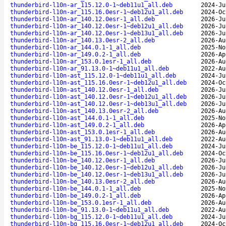
thunderbird-l10n-ar_115.12.0-1~deb11u1_all.deb
2024-Ju
thunderbird-l10n-ar_115.16.0esr-1~deb12u1_all.deb
2024-Oc
thunderbird-l10n-ar_140.12.0esr-1_all.deb
2026-Ju
thunderbird-l10n-ar_140.12.0esr-1~deb12u1_all.deb
2026-Ju
thunderbird-l10n-ar_140.12.0esr-1~deb13u1_all.deb
2026-Ju
thunderbird-l10n-ar_140.13.0esr-2_all.deb
2026-Au
thunderbird-l10n-ar_144.0.1-1_all.deb
2025-No
thunderbird-l10n-ar_149.0.2-1_all.deb
2026-Ap
thunderbird-l10n-ar_153.0.1esr-1_all.deb
2026-Au
thunderbird-l10n-ar_91.13.0-1~deb11u1_all.deb
2022-Au
thunderbird-l10n-ast_115.12.0-1~deb11u1_all.deb
2024-Ju
thunderbird-l10n-ast_115.16.0esr-1~deb12u1_all.deb
2024-Oc
thunderbird-l10n-ast_140.12.0esr-1_all.deb
2026-Ju
thunderbird-l10n-ast_140.12.0esr-1~deb12u1_all.deb
2026-Ju
thunderbird-l10n-ast_140.12.0esr-1~deb13u1_all.deb
2026-Ju
thunderbird-l10n-ast_140.13.0esr-2_all.deb
2026-Au
thunderbird-l10n-ast_144.0.1-1_all.deb
2025-No
thunderbird-l10n-ast_149.0.2-1_all.deb
2026-Ap
thunderbird-l10n-ast_153.0.1esr-1_all.deb
2026-Au
thunderbird-l10n-ast_91.13.0-1~deb11u1_all.deb
2022-Au
thunderbird-l10n-be_115.12.0-1~deb11u1_all.deb
2024-Ju
thunderbird-l10n-be_115.16.0esr-1~deb12u1_all.deb
2024-Oc
thunderbird-l10n-be_140.12.0esr-1_all.deb
2026-Ju
thunderbird-l10n-be_140.12.0esr-1~deb12u1_all.deb
2026-Ju
thunderbird-l10n-be_140.12.0esr-1~deb13u1_all.deb
2026-Ju
thunderbird-l10n-be_140.13.0esr-2_all.deb
2026-Au
thunderbird-l10n-be_144.0.1-1_all.deb
2025-No
thunderbird-l10n-be_149.0.2-1_all.deb
2026-Ap
thunderbird-l10n-be_153.0.1esr-1_all.deb
2026-Au
thunderbird-l10n-be_91.13.0-1~deb11u1_all.deb
2022-Au
thunderbird-l10n-bg_115.12.0-1~deb11u1_all.deb
2024-Ju
thunderbird-l10n-bg_115.16.0esr-1~deb12u1_all.deb
2024-Oc