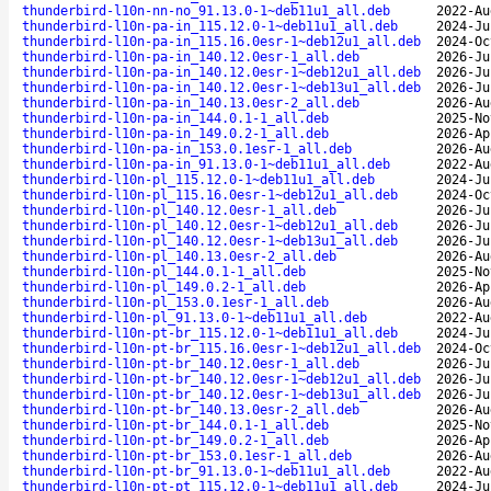
thunderbird-l10n-nn-no_91.13.0-1~deb11u1_all.deb
2022-Au
thunderbird-l10n-pa-in_115.12.0-1~deb11u1_all.deb
2024-Ju
thunderbird-l10n-pa-in_115.16.0esr-1~deb12u1_all.deb
2024-Oc
thunderbird-l10n-pa-in_140.12.0esr-1_all.deb
2026-Ju
thunderbird-l10n-pa-in_140.12.0esr-1~deb12u1_all.deb
2026-Ju
thunderbird-l10n-pa-in_140.12.0esr-1~deb13u1_all.deb
2026-Ju
thunderbird-l10n-pa-in_140.13.0esr-2_all.deb
2026-Au
thunderbird-l10n-pa-in_144.0.1-1_all.deb
2025-No
thunderbird-l10n-pa-in_149.0.2-1_all.deb
2026-Ap
thunderbird-l10n-pa-in_153.0.1esr-1_all.deb
2026-Au
thunderbird-l10n-pa-in_91.13.0-1~deb11u1_all.deb
2022-Au
thunderbird-l10n-pl_115.12.0-1~deb11u1_all.deb
2024-Ju
thunderbird-l10n-pl_115.16.0esr-1~deb12u1_all.deb
2024-Oc
thunderbird-l10n-pl_140.12.0esr-1_all.deb
2026-Ju
thunderbird-l10n-pl_140.12.0esr-1~deb12u1_all.deb
2026-Ju
thunderbird-l10n-pl_140.12.0esr-1~deb13u1_all.deb
2026-Ju
thunderbird-l10n-pl_140.13.0esr-2_all.deb
2026-Au
thunderbird-l10n-pl_144.0.1-1_all.deb
2025-No
thunderbird-l10n-pl_149.0.2-1_all.deb
2026-Ap
thunderbird-l10n-pl_153.0.1esr-1_all.deb
2026-Au
thunderbird-l10n-pl_91.13.0-1~deb11u1_all.deb
2022-Au
thunderbird-l10n-pt-br_115.12.0-1~deb11u1_all.deb
2024-Ju
thunderbird-l10n-pt-br_115.16.0esr-1~deb12u1_all.deb
2024-Oc
thunderbird-l10n-pt-br_140.12.0esr-1_all.deb
2026-Ju
thunderbird-l10n-pt-br_140.12.0esr-1~deb12u1_all.deb
2026-Ju
thunderbird-l10n-pt-br_140.12.0esr-1~deb13u1_all.deb
2026-Ju
thunderbird-l10n-pt-br_140.13.0esr-2_all.deb
2026-Au
thunderbird-l10n-pt-br_144.0.1-1_all.deb
2025-No
thunderbird-l10n-pt-br_149.0.2-1_all.deb
2026-Ap
thunderbird-l10n-pt-br_153.0.1esr-1_all.deb
2026-Au
thunderbird-l10n-pt-br_91.13.0-1~deb11u1_all.deb
2022-Au
thunderbird-l10n-pt-pt_115.12.0-1~deb11u1_all.deb
2024-Ju