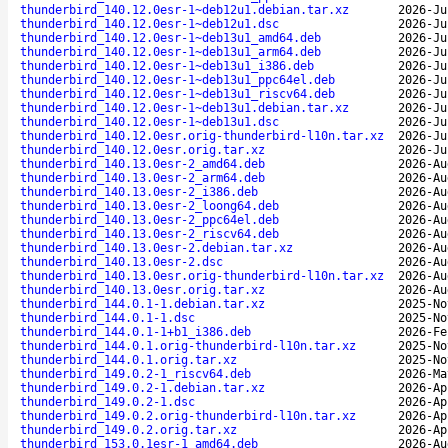
thunderbird_140.12.0esr-1~deb12u1.debian.tar.xz
2026-Ju
thunderbird_140.12.0esr-1~deb12u1.dsc
2026-Ju
thunderbird_140.12.0esr-1~deb13u1_amd64.deb
2026-Ju
thunderbird_140.12.0esr-1~deb13u1_arm64.deb
2026-Ju
thunderbird_140.12.0esr-1~deb13u1_i386.deb
2026-Ju
thunderbird_140.12.0esr-1~deb13u1_ppc64el.deb
2026-Ju
thunderbird_140.12.0esr-1~deb13u1_riscv64.deb
2026-Ju
thunderbird_140.12.0esr-1~deb13u1.debian.tar.xz
2026-Ju
thunderbird_140.12.0esr-1~deb13u1.dsc
2026-Ju
thunderbird_140.12.0esr.orig-thunderbird-l10n.tar.xz
2026-Ju
thunderbird_140.12.0esr.orig.tar.xz
2026-Ju
thunderbird_140.13.0esr-2_amd64.deb
2026-Au
thunderbird_140.13.0esr-2_arm64.deb
2026-Au
thunderbird_140.13.0esr-2_i386.deb
2026-Au
thunderbird_140.13.0esr-2_loong64.deb
2026-Au
thunderbird_140.13.0esr-2_ppc64el.deb
2026-Au
thunderbird_140.13.0esr-2_riscv64.deb
2026-Au
thunderbird_140.13.0esr-2.debian.tar.xz
2026-Au
thunderbird_140.13.0esr-2.dsc
2026-Au
thunderbird_140.13.0esr.orig-thunderbird-l10n.tar.xz
2026-Au
thunderbird_140.13.0esr.orig.tar.xz
2026-Au
thunderbird_144.0.1-1.debian.tar.xz
2025-No
thunderbird_144.0.1-1.dsc
2025-No
thunderbird_144.0.1-1+b1_i386.deb
2026-Fe
thunderbird_144.0.1.orig-thunderbird-l10n.tar.xz
2025-No
thunderbird_144.0.1.orig.tar.xz
2025-No
thunderbird_149.0.2-1_riscv64.deb
2026-Ma
thunderbird_149.0.2-1.debian.tar.xz
2026-Ap
thunderbird_149.0.2-1.dsc
2026-Ap
thunderbird_149.0.2.orig-thunderbird-l10n.tar.xz
2026-Ap
thunderbird_149.0.2.orig.tar.xz
2026-Ap
thunderbird_153.0.1esr-1_amd64.deb
2026-Au