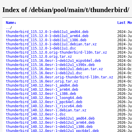
Index of /debian/pool/main/t/thunderbird/
Name
↓
Last Mo
..
/
thunderbird_115.12.0-1~deb11u1_amd64.deb
2024-Ju
thunderbird_115.12.0-1~deb11u1_arm64.deb
2024-Ju
thunderbird_115.12.0-1~deb11u1_i386.deb
2024-Ju
thunderbird_115.12.0-1~deb11u1.debian.tar.xz
2024-Ju
thunderbird_115.12.0-1~deb11u1.dsc
2024-Ju
thunderbird_115.12.0.orig-thunderbird-l10n.tar.xz
2024-Ju
thunderbird_115.12.0.orig.tar.xz
2024-Ju
thunderbird_115.16.0esr-1~deb12u1_mips64el.deb
2024-Oc
thunderbird_115.16.0esr-1~deb12u1_s390x.deb
2024-Oc
thunderbird_115.16.0esr-1~deb12u1.debian.tar.xz
2024-Oc
thunderbird_115.16.0esr-1~deb12u1.dsc
2024-Oc
thunderbird_115.16.0esr.orig-thunderbird-l10n.tar.xz
2024-Oc
thunderbird_115.16.0esr.orig.tar.xz
2024-Oc
thunderbird_140.12.0esr-1_amd64.deb
2026-Ju
thunderbird_140.12.0esr-1_arm64.deb
2026-Ju
thunderbird_140.12.0esr-1_i386.deb
2026-Ju
thunderbird_140.12.0esr-1_loong64.deb
2026-Ju
thunderbird_140.12.0esr-1_ppc64el.deb
2026-Ju
thunderbird_140.12.0esr-1_riscv64.deb
2026-Ju
thunderbird_140.12.0esr-1.debian.tar.xz
2026-Ju
thunderbird_140.12.0esr-1.dsc
2026-Ju
thunderbird_140.12.0esr-1~deb12u1_amd64.deb
2026-Ju
thunderbird_140.12.0esr-1~deb12u1_arm64.deb
2026-Ju
thunderbird_140.12.0esr-1~deb12u1_i386.deb
2026-Ju
thunderbird_140.12.0esr-1~deb12u1_ppc64el.deb
2026-Ju