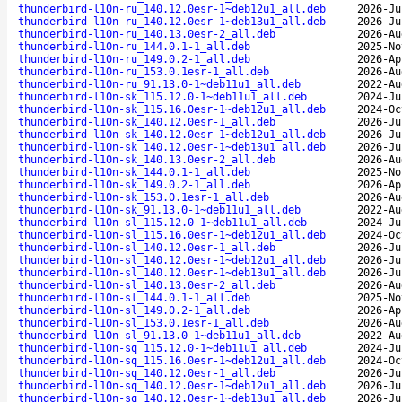
thunderbird-l10n-ru_140.12.0esr-1~deb12u1_all.deb
2026-Ju
thunderbird-l10n-ru_140.12.0esr-1~deb13u1_all.deb
2026-Ju
thunderbird-l10n-ru_140.13.0esr-2_all.deb
2026-Au
thunderbird-l10n-ru_144.0.1-1_all.deb
2025-No
thunderbird-l10n-ru_149.0.2-1_all.deb
2026-Ap
thunderbird-l10n-ru_153.0.1esr-1_all.deb
2026-Au
thunderbird-l10n-ru_91.13.0-1~deb11u1_all.deb
2022-Au
thunderbird-l10n-sk_115.12.0-1~deb11u1_all.deb
2024-Ju
thunderbird-l10n-sk_115.16.0esr-1~deb12u1_all.deb
2024-Oc
thunderbird-l10n-sk_140.12.0esr-1_all.deb
2026-Ju
thunderbird-l10n-sk_140.12.0esr-1~deb12u1_all.deb
2026-Ju
thunderbird-l10n-sk_140.12.0esr-1~deb13u1_all.deb
2026-Ju
thunderbird-l10n-sk_140.13.0esr-2_all.deb
2026-Au
thunderbird-l10n-sk_144.0.1-1_all.deb
2025-No
thunderbird-l10n-sk_149.0.2-1_all.deb
2026-Ap
thunderbird-l10n-sk_153.0.1esr-1_all.deb
2026-Au
thunderbird-l10n-sk_91.13.0-1~deb11u1_all.deb
2022-Au
thunderbird-l10n-sl_115.12.0-1~deb11u1_all.deb
2024-Ju
thunderbird-l10n-sl_115.16.0esr-1~deb12u1_all.deb
2024-Oc
thunderbird-l10n-sl_140.12.0esr-1_all.deb
2026-Ju
thunderbird-l10n-sl_140.12.0esr-1~deb12u1_all.deb
2026-Ju
thunderbird-l10n-sl_140.12.0esr-1~deb13u1_all.deb
2026-Ju
thunderbird-l10n-sl_140.13.0esr-2_all.deb
2026-Au
thunderbird-l10n-sl_144.0.1-1_all.deb
2025-No
thunderbird-l10n-sl_149.0.2-1_all.deb
2026-Ap
thunderbird-l10n-sl_153.0.1esr-1_all.deb
2026-Au
thunderbird-l10n-sl_91.13.0-1~deb11u1_all.deb
2022-Au
thunderbird-l10n-sq_115.12.0-1~deb11u1_all.deb
2024-Ju
thunderbird-l10n-sq_115.16.0esr-1~deb12u1_all.deb
2024-Oc
thunderbird-l10n-sq_140.12.0esr-1_all.deb
2026-Ju
thunderbird-l10n-sq_140.12.0esr-1~deb12u1_all.deb
2026-Ju
thunderbird-l10n-sq_140.12.0esr-1~deb13u1_all.deb
2026-Ju