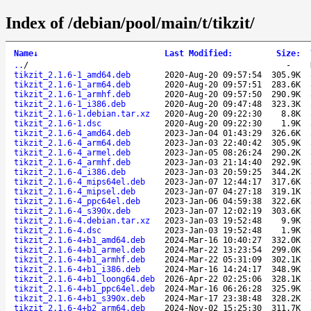
Index of /debian/pool/main/t/tikzit/
Name
↓
Last Modified
:
Size
:
..
/
-
tikzit_2.1.6-1_amd64.deb
2020-Aug-20 09:57:54
305.9K
tikzit_2.1.6-1_arm64.deb
2020-Aug-20 09:57:51
283.6K
tikzit_2.1.6-1_armhf.deb
2020-Aug-20 09:57:50
290.9K
tikzit_2.1.6-1_i386.deb
2020-Aug-20 09:47:48
323.3K
tikzit_2.1.6-1.debian.tar.xz
2020-Aug-20 09:22:30
8.8K
tikzit_2.1.6-1.dsc
2020-Aug-20 09:22:30
1.9K
tikzit_2.1.6-4_amd64.deb
2023-Jan-04 01:43:29
326.6K
tikzit_2.1.6-4_arm64.deb
2023-Jan-03 22:40:42
305.9K
tikzit_2.1.6-4_armel.deb
2023-Jan-05 08:26:24
290.2K
tikzit_2.1.6-4_armhf.deb
2023-Jan-03 21:14:40
292.9K
tikzit_2.1.6-4_i386.deb
2023-Jan-03 20:59:25
344.2K
tikzit_2.1.6-4_mips64el.deb
2023-Jan-07 12:44:17
317.6K
tikzit_2.1.6-4_mipsel.deb
2023-Jan-07 04:27:18
319.1K
tikzit_2.1.6-4_ppc64el.deb
2023-Jan-06 04:59:38
322.6K
tikzit_2.1.6-4_s390x.deb
2023-Jan-07 12:02:19
303.6K
tikzit_2.1.6-4.debian.tar.xz
2023-Jan-03 19:52:48
9.9K
tikzit_2.1.6-4.dsc
2023-Jan-03 19:52:48
1.9K
tikzit_2.1.6-4+b1_amd64.deb
2024-Mar-16 10:40:27
332.0K
tikzit_2.1.6-4+b1_armel.deb
2024-Mar-22 13:23:54
299.0K
tikzit_2.1.6-4+b1_armhf.deb
2024-Mar-22 05:31:09
302.1K
tikzit_2.1.6-4+b1_i386.deb
2024-Mar-16 14:24:17
348.9K
tikzit_2.1.6-4+b1_loong64.deb
2026-Apr-22 02:25:06
328.1K
tikzit_2.1.6-4+b1_ppc64el.deb
2024-Mar-16 06:26:28
325.9K
tikzit_2.1.6-4+b1_s390x.deb
2024-Mar-17 23:38:48
328.2K
tikzit_2.1.6-4+b2_arm64.deb
2024-Nov-02 15:25:30
311.7K