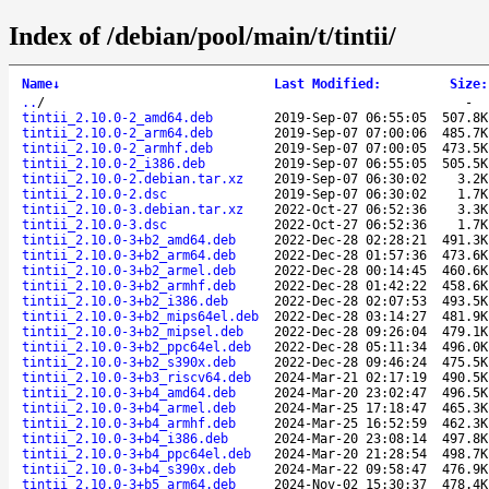
Index of /debian/pool/main/t/tintii/
Name
↓
Last Modified
:
Size
:
..
/
-
tintii_2.10.0-2_amd64.deb
2019-Sep-07 06:55:05
507.8K
tintii_2.10.0-2_arm64.deb
2019-Sep-07 07:00:06
485.7K
tintii_2.10.0-2_armhf.deb
2019-Sep-07 07:00:05
473.5K
tintii_2.10.0-2_i386.deb
2019-Sep-07 06:55:05
505.5K
tintii_2.10.0-2.debian.tar.xz
2019-Sep-07 06:30:02
3.2K
tintii_2.10.0-2.dsc
2019-Sep-07 06:30:02
1.7K
tintii_2.10.0-3.debian.tar.xz
2022-Oct-27 06:52:36
3.3K
tintii_2.10.0-3.dsc
2022-Oct-27 06:52:36
1.7K
tintii_2.10.0-3+b2_amd64.deb
2022-Dec-28 02:28:21
491.3K
tintii_2.10.0-3+b2_arm64.deb
2022-Dec-28 01:57:36
473.6K
tintii_2.10.0-3+b2_armel.deb
2022-Dec-28 00:14:45
460.6K
tintii_2.10.0-3+b2_armhf.deb
2022-Dec-28 01:42:22
458.6K
tintii_2.10.0-3+b2_i386.deb
2022-Dec-28 02:07:53
493.5K
tintii_2.10.0-3+b2_mips64el.deb
2022-Dec-28 03:14:27
481.9K
tintii_2.10.0-3+b2_mipsel.deb
2022-Dec-28 09:26:04
479.1K
tintii_2.10.0-3+b2_ppc64el.deb
2022-Dec-28 05:11:34
496.0K
tintii_2.10.0-3+b2_s390x.deb
2022-Dec-28 09:46:24
475.5K
tintii_2.10.0-3+b3_riscv64.deb
2024-Mar-21 02:17:19
490.5K
tintii_2.10.0-3+b4_amd64.deb
2024-Mar-20 23:02:47
496.5K
tintii_2.10.0-3+b4_armel.deb
2024-Mar-25 17:18:47
465.3K
tintii_2.10.0-3+b4_armhf.deb
2024-Mar-25 16:52:59
462.3K
tintii_2.10.0-3+b4_i386.deb
2024-Mar-20 23:08:14
497.8K
tintii_2.10.0-3+b4_ppc64el.deb
2024-Mar-20 21:28:54
498.7K
tintii_2.10.0-3+b4_s390x.deb
2024-Mar-22 09:58:47
476.9K
tintii_2.10.0-3+b5_arm64.deb
2024-Nov-02 15:30:37
478.4K