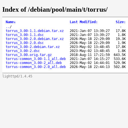
Index of /debian/pool/main/t/torrus/
Name
↓
Last Modified
:
Size
:
..
/
-
torrus_3.00-1.1.debian.tar.xz
2021-Jan-07 13:39:27
17.8K
torrus_3.00-1.1.dsc
2021-Jan-07 13:39:27
1.8K
torrus_3.00-2.0.debian.tar.xz
2026-May-18 22:29:09
19.3K
torrus_3.00-2.0.dsc
2026-May-18 22:29:09
1.9K
torrus_3.00-2.debian.tar.xz
2023-May-02 13:48:45
17.8K
torrus_3.00-2.dsc
2023-May-02 13:48:45
1.8K
torrus_3.00.orig.tar.gz
2018-Aug-11 17:21:59
643.5K
torrus-common_3.00-1.1_all.deb
2021-Jan-07 14:15:27
533.6K
torrus-common_3.00-2_all.deb
2023-May-02 14:44:01
529.9K
torrus-common_3.00-2.0_all.deb
2026-May-18 22:44:13
502.8K
lighttpd/1.4.45