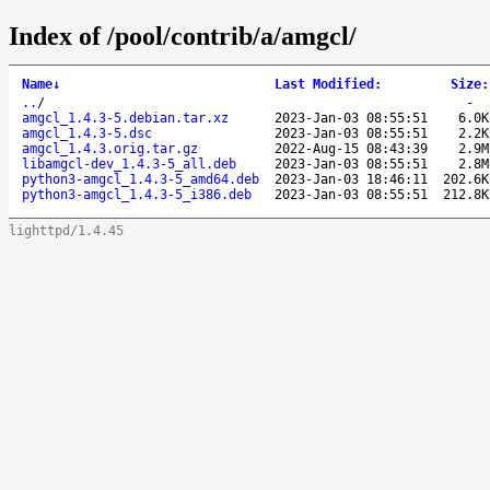
Index of /pool/contrib/a/amgcl/
Name
↓
Last Modified
:
Size
:
..
/
-
amgcl_1.4.3-5.debian.tar.xz
2023-Jan-03 08:55:51
6.0K
amgcl_1.4.3-5.dsc
2023-Jan-03 08:55:51
2.2K
amgcl_1.4.3.orig.tar.gz
2022-Aug-15 08:43:39
2.9M
libamgcl-dev_1.4.3-5_all.deb
2023-Jan-03 08:55:51
2.8M
python3-amgcl_1.4.3-5_amd64.deb
2023-Jan-03 18:46:11
202.6K
python3-amgcl_1.4.3-5_i386.deb
2023-Jan-03 08:55:51
212.8K
lighttpd/1.4.45