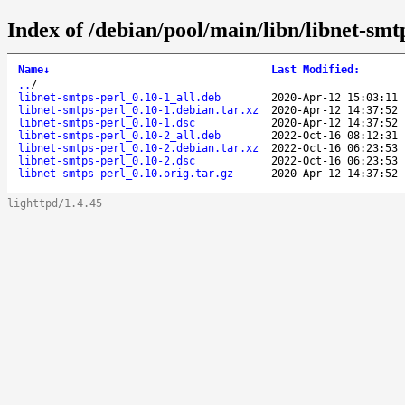
Index of /debian/pool/main/libn/libnet-smt
Name
↓
Last Modified
:
..
/
libnet-smtps-perl_0.10-1_all.deb
2020-Apr-12 15:03:11
libnet-smtps-perl_0.10-1.debian.tar.xz
2020-Apr-12 14:37:52
libnet-smtps-perl_0.10-1.dsc
2020-Apr-12 14:37:52
libnet-smtps-perl_0.10-2_all.deb
2022-Oct-16 08:12:31
libnet-smtps-perl_0.10-2.debian.tar.xz
2022-Oct-16 06:23:53
libnet-smtps-perl_0.10-2.dsc
2022-Oct-16 06:23:53
libnet-smtps-perl_0.10.orig.tar.gz
2020-Apr-12 14:37:52
lighttpd/1.4.45